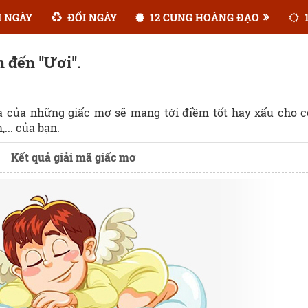
 NGÀY
ĐỔI NGÀY
12 CUNG HOÀNG ĐẠO
1
n đến "Ươi".
ĩa của những giấc mơ sẽ mang tới điềm tốt hay xấu cho 
... của bạn.
Kết quả giải mã giấc mơ