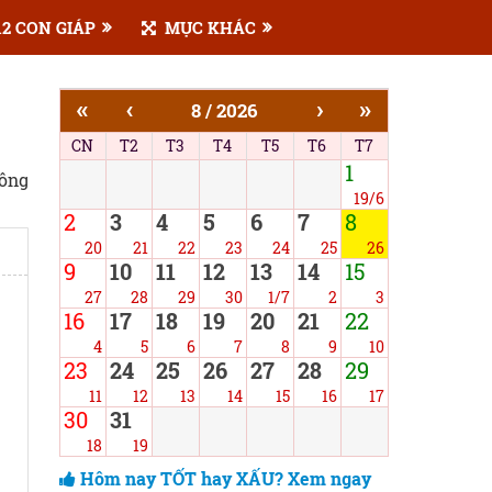
2 CON GIÁP
MỤC KHÁC
«
‹
›
»
8 / 2026
CN
T2
T3
T4
T5
T6
T7
1
công
19/6
2
3
4
5
6
7
8
20
21
22
23
24
25
26
9
10
11
12
13
14
15
27
28
29
30
1/7
2
3
16
17
18
19
20
21
22
4
5
6
7
8
9
10
23
24
25
26
27
28
29
11
12
13
14
15
16
17
30
31
18
19
Hôm nay TỐT hay XẤU? Xem ngay