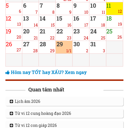
5
6
7
8
9
10
11
6
12
7
8
9
10
11
12
13
14
15
16
17
18
13
19
14
15
16
17
18
19
20
21
22
23
24
25
20
26
21
22
23
24
25
26
27
28
29
30
31
27
28
29
1/1
2
3
Hôm nay TỐT hay XẤU? Xem ngay
Quan tâm nhất
Lịch âm 2026
Tử vi 12 cung hoàng đạo 2026
Tử vi 12 con giáp 2026