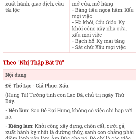
xuất hành, giao dịch, cầu
mở cửa, mở hàng
tài lộc
- Băng tiêu ngoạ hãm: Xấu
mọi việc
- Hà khôi, Cẩu Giảo: Kỵ
khởi công xây nhà cửa,
xấu mọi việc
- Bạch hổ: Kỵ mai táng
- Sát chủ: Xấu mọi việc
Theo "Nhị Thập Bát Tú"
Nội dung
Đê Thổ Lạc - Giả Phục: Xấu
.
(Hung Tú) Tướng tinh con Lạc Đà, chủ trị ngày Thứ
Bảy
.
-
Nên làm:
Sao Đê Đại Hung, không có việc chi hạp với
nó.
-
Kiêng làm:
Khởi công xây dựng, chôn cất, cưới gả,
xuất hành kỵ nhất là đường thủy, sanh con chẳng phải
điềm lành nên làm Âm Đức cho nó. Đó chỉ là các việc