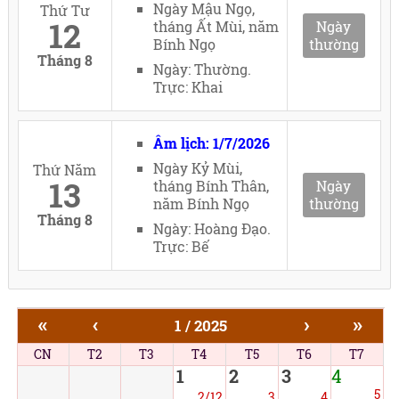
Ngày Mậu Ngọ,
Thứ Tư
12
tháng Ất Mùi, năm
Ngày
Bính Ngọ
thường
Tháng 8
Ngày: Thường.
Trực: Khai
Âm lịch: 1/7/2026
Ngày Kỷ Mùi,
Thứ Năm
13
tháng Bính Thân,
Ngày
năm Bính Ngọ
thường
Tháng 8
Ngày: Hoàng Đạo.
Trực: Bế
«
‹
›
»
1 / 2025
CN
T2
T3
T4
T5
T6
T7
1
2
3
4
5
2/12
3
4