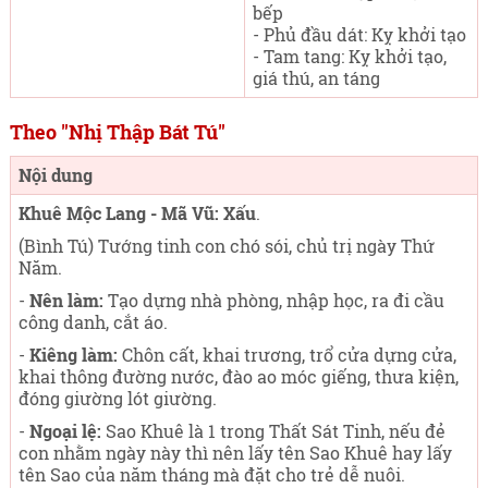
bếp
- Phủ đầu dát: Kỵ khởi tạo
- Tam tang: Kỵ khởi tạo,
giá thú, an táng
Theo "Nhị Thập Bát Tú"
Nội dung
Khuê Mộc Lang - Mã Vũ: Xấu
.
(Bình Tú) Tướng tinh con chó sói, chủ trị ngày Thứ
Năm
.
-
Nên làm:
Tạo dựng nhà phòng, nhập học, ra đi cầu
công danh, cắt áo.
-
Kiêng làm:
Chôn cất, khai trương, trổ cửa dựng cửa,
khai thông đường nước, đào ao móc giếng, thưa kiện,
đóng giường lót giường.
-
Ngoại lệ:
Sao Khuê là 1 trong Thất Sát Tinh, nếu đẻ
con nhằm ngày này thì nên lấy tên Sao Khuê hay lấy
tên Sao của năm tháng mà đặt cho trẻ dễ nuôi.