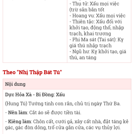
- Thụ tử: Xấu mọi việc
(trừ săn bắn tốt
- Hoang vu: Xấu mọi việc
- Thiên tặc: Xấu đối với
khởi tạo, động thổ, nhập
trạch, khai trương
- Phi Ma sát (Tai sát): Kỵ
giá thú nhập trạch
- Ngũ hư: Kỵ khởi tạo, giá
thú, an táng
Theo "Nhị Thập Bát Tú"
Nội dung
Dực Hỏa Xà - Bi Đồng: Xấu
(Hung Tú) Tướng tinh con rắn, chủ trị ngày Thứ Ba
.
-
Nên làm
: Cắt áo sẽ được tiền tài.
-
Kiêng làm
: Chôn cất, cưới gả, xây cất nhà, đặt táng kê
gác, gác đòn dông, trổ cửa gắn cửa, các vụ thủy lợi.