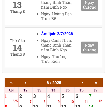
13
tháng Bính Thân,
Ngày
năm Bính Ngọ
thường
Tháng 8
Ngày: Hoàng Đạo.
Trực: Bế
Âm lịch: 2/7/2026
Ngày Canh Thân,
Thứ Sáu
14
tháng Bính Thân,
Ngày
năm Bính Ngọ
thường
Tháng 8
Ngày: Thường.
Trực: Kiến
«
‹
›
»
6 / 2025
CN
T2
T3
T4
T5
T6
T7
1
2
3
4
5
6
7
6/5
12
7
8
9
10
11
8
9
10
11
12
13
14