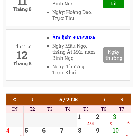
11
Bính Ngọ
tốt
Tháng 8
Ngày: Hoàng Đạo.
Trực: Thu
Âm lịch: 30/6/2026
Ngày Mậu Ngọ,
Thứ Tư
12
tháng Ất Mùi, năm
Ngày
Bính Ngọ
thường
Tháng 8
Ngày: Thường.
Trực: Khai
«
‹
›
»
5 / 2025
CN
T2
T3
T4
T5
T6
T7
1
2
3
6
4/4
5
4
5
6
7
8
9
10