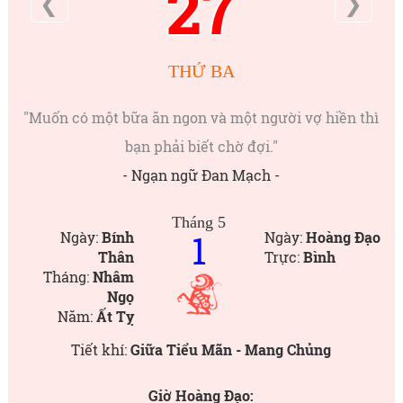
27
❮
❯
THỨ BA
"Muốn có một bữa ăn ngon và một người vợ hiền thì
bạn phải biết chờ đợi."
- Ngạn ngữ Đan Mạch -
Tháng 5
1
Ngày:
Bính
Ngày:
Hoàng Đạo
Thân
Trực:
Bình
Tháng:
Nhâm
Ngọ
Năm:
Ất Tỵ
Tiết khí:
Giữa Tiểu Mãn - Mang Chủng
Giờ Hoàng Đạo: