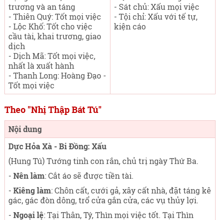
trương và an táng
- Sát chủ: Xấu mọi việc
- Thiên Quý: Tốt mọi việc
- Tội chỉ: Xấu với tế tự,
- Lộc Khố: Tốt cho việc
kiện cáo
cầu tài, khai trương, giao
dịch
- Dịch Mã: Tốt mọi việc,
nhất là xuất hành
- Thanh Long: Hoàng Đạo -
Tốt mọi việc
Theo "Nhị Thập Bát Tú"
Nội dung
Dực Hỏa Xà - Bi Đồng: Xấu
(Hung Tú) Tướng tinh con rắn, chủ trị ngày Thứ Ba
.
-
Nên làm
: Cắt áo sẽ được tiền tài.
-
Kiêng làm
: Chôn cất, cưới gả, xây cất nhà, đặt táng kê
gác, gác đòn dông, trổ cửa gắn cửa, các vụ thủy lợi.
-
Ngoại lệ
: Tại Thân, Tý, Thìn mọi việc tốt. Tại Thìn