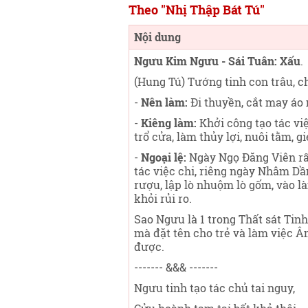
Theo "Nhị Thập Bát Tú"
Nội dung
Ngưu Kim Ngưu - Sái Tuân: Xấu
.
(Hung Tú) Tướng tinh con trâu, c
-
Nên làm:
Đi thuyền, cắt may áo
-
Kiêng làm:
Khởi công tạo tác việ
trổ cửa, làm thủy lợi, nuôi tằm, 
-
Ngoại lệ:
Ngày Ngọ Đăng Viên rất
tác việc chi, riêng ngày Nhâm Dầ
rượu, lập lò nhuộm lò gốm, vào l
khỏi rủi ro.
Sao Ngưu là 1 trong Thất sát Tin
mà đặt tên cho trẻ và làm việc 
được.
------- &&& -------
Ngưu tinh tạo tác chủ tai nguy,