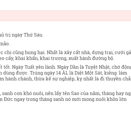
hủ trị ngày Thứ Sáu
.
 mão.
c chi cũng hung hại. Nhất là xây cất nhà, dựng trại, cưới gả
gieo cấy, khai khẩn, khai trương, xuất hành đường bộ.
 tốt. Ngày Tuất yên lành. Ngày Dần là Tuyệt Nhật, chớ độn
n dùng được. Trúng ngày 14 ÂL là Diệt Một Sát, kiêng: làm
àm hành chánh, thừa kế sự nghiệp, kỵ nhất là đi thuyền ch
h, sanh con khó nuôi, nên lấy tên Sao của năm, tháng hay n
Âm Đức ngay trong tháng sanh nó mới mong nuôi khôn lớn