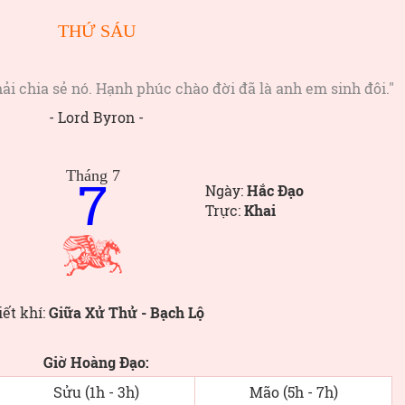
THỨ SÁU
ải chia sẻ nó. Hạnh phúc chào đời đã là anh em sinh đôi."
- Lord Byron -
Tháng 7
7
Ngày:
Hắc Đạo
Trực:
Khai
iết khí:
Giữa Xử Thử - Bạch Lộ
Giờ Hoàng Đạo:
Sửu (1h - 3h)
Mão (5h - 7h)