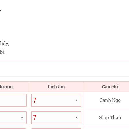
,
hủy,
bi.
 dương
Lịch âm
Can chi
Canh Ngọ
Giáp Thân