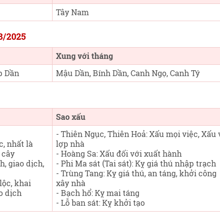
Tây Nam
/8/2025
Xung với tháng
p Dần
Mậu Dần, Bính Dần, Canh Ngọ, Canh Tý
Sao xấu
- Thiên Ngục, Thiên Hoả: Xấu mọi việc, Xấu 
c, nhất là
lợp nhà
 cây
- Hoàng Sa: Xấu đối với xuất hành
h, giao dịch,
- Phi Ma sát (Tai sát): Kỵ giá thú nhập trạch
- Trùng Tang: Kỵ giá thú, an táng, khởi công
lộc, khai
xây nhà
o dịch
- Bạch hổ: Kỵ mai táng
- Lỗ ban sát: Kỵ khởi tạo