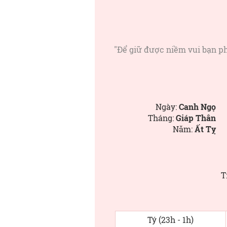
"Để giữ được niềm vui bạn ph
Ngày:
Canh Ngọ
Tháng:
Giáp Thân
Năm:
Ất Tỵ
T
Tý (23h - 1h)