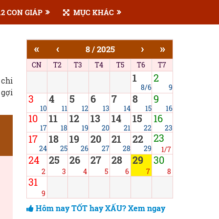
2 CON GIÁP
MỤC KHÁC
«
‹
›
»
8 / 2025
CN
T2
T3
T4
T5
T6
T7
1
2
 chi
8/6
9
 gợi
3
4
5
6
7
8
9
10
11
12
13
14
15
16
10
11
12
13
14
15
16
17
18
19
20
21
22
23
23
17
18
19
20
21
22
24
25
26
27
28
29
1/7
24
25
26
27
28
29
30
2
3
4
5
6
7
8
31
9
Hôm nay TỐT hay XẤU? Xem ngay