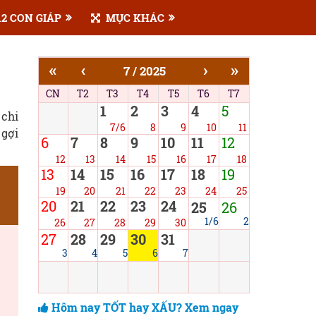
2 CON GIÁP
MỤC KHÁC
«
‹
›
»
7 / 2025
CN
T2
T3
T4
T5
T6
T7
1
2
3
4
5
 chi
7/6
8
9
10
11
 gợi
6
7
8
9
10
11
12
12
13
14
15
16
17
18
13
14
15
16
17
18
19
19
20
21
22
23
24
25
20
21
22
23
24
25
26
1/6
2
26
27
28
29
30
27
28
29
30
31
3
4
5
6
7
Hôm nay TỐT hay XẤU? Xem ngay