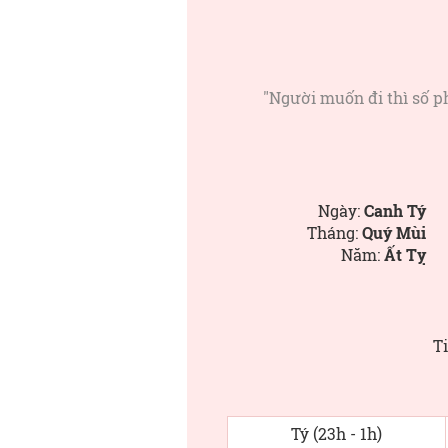
"Người muốn đi thì số p
Ngày:
Canh Tý
Tháng:
Quý Mùi
Năm:
Ất Tỵ
Ti
Tý (23h - 1h)