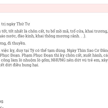
ủ trị ngày Thứ Tư
tốt, tốt nhất là chôn cất, tu bổ mồ mã, trổ cửa, khai trương,
háo nước, đào kinh, khai thông mương rảnh. . .).
ng, đi thuyền.
m việc kỵ, duy tại Tý có thể tạm dùng. Ngày Thìn Sao Cơ Đăn
m Phục Đoạn. Phạm Phục Đoạn thì kỵ chôn cất, xuất hành, c
hởi công làm lò nhuộm lò gốm; NHƯNG nên dứt vú trẻ em, xây
kết dứt điều hung hại.
ng.