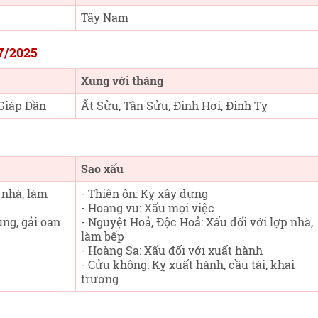
Tây Nam
/7/2025
Xung với tháng
Giáp Dần
Ất Sửu, Tân Sửu, Đinh Hợi, Đinh Tỵ
Sao xấu
 nhà, làm
- Thiên ôn: Kỵ xây dựng
- Hoang vu: Xấu mọi việc
tụng, gải oan
- Nguyệt Hoả, Độc Hoả: Xấu đối với lợp nhà,
làm bếp
- Hoàng Sa: Xấu đối với xuất hành
- Cửu không: Kỵ xuất hành, cầu tài, khai
trương