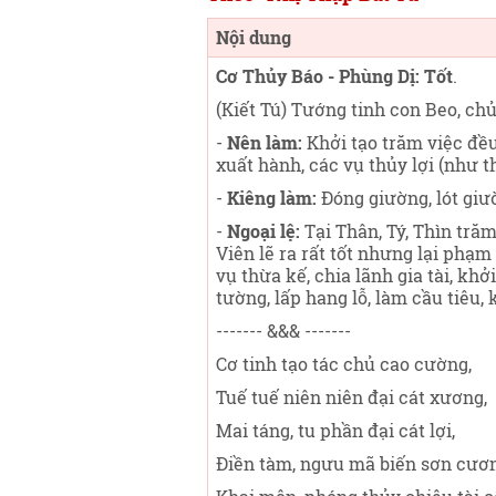
Nội dung
Cơ Thủy Báo - Phùng Dị: Tốt
.
(Kiết Tú) Tướng tinh con Beo, ch
-
Nên làm:
Khởi tạo trăm việc đều 
xuất hành, các vụ thủy lợi (như t
-
Kiêng làm:
Đóng giường, lót giườ
-
Ngoại lệ:
Tại Thân, Tý, Thìn tră
Viên lẽ ra rất tốt nhưng lại phạ
vụ thừa kế, chia lãnh gia tài, k
tường, lấp hang lỗ, làm cầu tiêu, 
------- &&& -------
Cơ tinh tạo tác chủ cao cường,
Tuế tuế niên niên đại cát xương,
Mai táng, tu phần đại cát lợi,
Điền tàm, ngưu mã biến sơn cươ