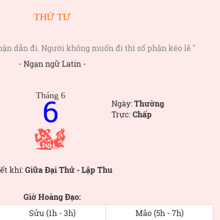
THỨ TƯ
hận dẫn đi. Người không muốn đi thì số phận kéo lê."
- Ngạn ngữ Latin -
Tháng 6
6
Ngày:
Thường
Trực:
Chấp
ết khí:
Giữa Đại Thử - Lập Thu
Giờ Hoàng Đạo:
Sửu (1h - 3h)
Mão (5h - 7h)