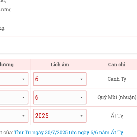
ốc,
ương.
ng.
 dương
Lịch âm
Can chi
Canh Tý
Quý Mùi (nhuận)
Ất Tỵ
ết của:
Thứ Tư ngày 30/7/2025 tức ngày 6/6 năm Ất Tỵ