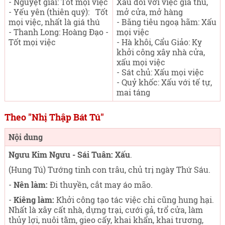
- Nguyệt giải: Tốt mọi việc
Xấu đối với việc giá thú,
- Yếu yên (thiên quý): Tốt
mở cửa, mở hàng
mọi việc, nhất là giá thú
- Băng tiêu ngoạ hãm: Xấu
- Thanh Long: Hoàng Đạo -
mọi việc
Tốt mọi việc
- Hà khôi, Cẩu Giảo: Kỵ
khởi công xây nhà cửa,
xấu mọi việc
- Sát chủ: Xấu mọi việc
- Quỷ khốc: Xấu với tế tự,
mai táng
Theo "Nhị Thập Bát Tú"
Nội dung
Ngưu Kim Ngưu - Sái Tuân: Xấu
.
(Hung Tú) Tướng tinh con trâu, chủ trị ngày Thứ Sáu
.
-
Nên làm:
Đi thuyền, cắt may áo mão.
-
Kiêng làm:
Khởi công tạo tác việc chi cũng hung hại.
Nhất là xây cất nhà, dựng trại, cưới gả, trổ cửa, làm
thủy lợi, nuôi tằm, gieo cấy, khai khẩn, khai trương,