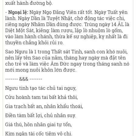
xuất hành đường bộ.
-
Ngoại lệ:
Ngày Ngọ Đăng Viên rất tốt. Ngày Tuất yên
lành. Ngày Dần là Tuyệt Nhật, chớ động tác việc chi,
riêng ngày Nhâm Dần dùng được. Trúng ngày 14 ÂL là
Diệt Một Sát, kiêng: làm rượu, lập lò nhuộm lò gốm,
vào làm hành chánh, thừa kế sự nghiệp, kỵ nhất là đi
thuyền chẳng khỏi rủi ro.
Sao Ngưu là 1 trong Thất sát Tinh, sanh con khó nuôi,
nên lấy tên Sao của năm, tháng hay ngày mà đặt tên
cho trẻ và làm việc Âm Đức ngay trong tháng sanh nó
mới mong nuôi khôn lớn được.
------- &&& -------
Ngưu tinh tạo tác chủ tai nguy,
Cửu hoành tam tai bất khả thôi,
Gia trạch bất an, nhân khẩu thoái,
Điền tàm bất lợi, chủ nhân suy.
Giá thú, hôn nhân giai tự tổn,
Kim ngân tài cốc tiệm vô chi.