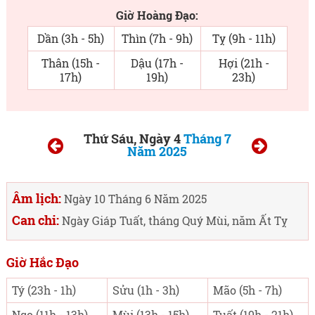
Giờ Hoàng Đạo:
Dần (3h - 5h)
Thìn (7h - 9h)
Tỵ (9h - 11h)
Thân (15h -
Dậu (17h -
Hợi (21h -
17h)
19h)
23h)
Thứ Sáu, Ngày 4
Tháng 7
Năm 2025
Âm lịch:
Ngày 10 Tháng 6 Năm 2025
Can chi:
Ngày Giáp Tuất, tháng Quý Mùi, năm Ất Tỵ
Giờ Hắc Đạo
Tý (23h - 1h)
Sửu (1h - 3h)
Mão (5h - 7h)
Ngọ (11h - 13h)
Mùi (13h - 15h)
Tuất (19h - 21h)