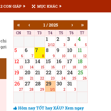
2 CON GIÁP
MỤC KHÁC
«
‹
›
»
1 / 2025
CN
T2
T3
T4
T5
T6
T7
1
2
3
4
 chi
2/12
3
4
5
 gợi
5
6
7
8
9
10
11
6
7
8
9
10
11
12
12
13
14
15
16
17
18
13
14
15
16
17
18
19
19
20
21
22
23
24
25
20
21
22
23
24
25
26
26
27
28
29
30
31
27
28
29
1/1
2
3
Hôm nay TỐT hay XẤU? Xem ngay