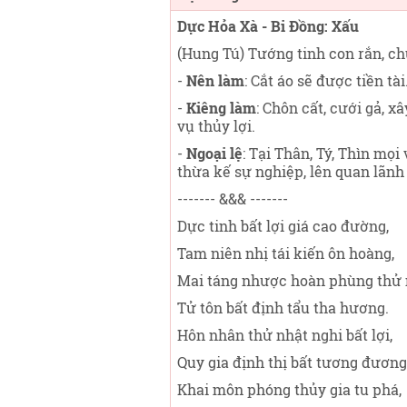
Dực Hỏa Xà - Bi Đồng: Xấu
(Hung Tú) Tướng tinh con rắn, ch
-
Nên làm
: Cắt áo sẽ được tiền tài
-
Kiêng làm
: Chôn cất, cưới gả, x
vụ thủy lợi.
-
Ngoại lệ
: Tại Thân, Tý, Thìn mọi
thừa kế sự nghiệp, lên quan lãnh
------- &&& -------
Dực tinh bất lợi giá cao đường,
Tam niên nhị tái kiến ôn hoàng,
Mai táng nhược hoàn phùng thử 
Tử tôn bất định tẩu tha hương.
Hôn nhân thử nhật nghi bất lợi,
Quy gia định thị bất tương đương
Khai môn phóng thủy gia tu phá,