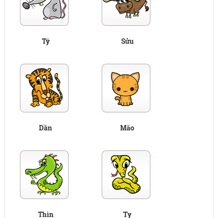
Tý
Sửu
Dần
Mão
Thìn
Tỵ