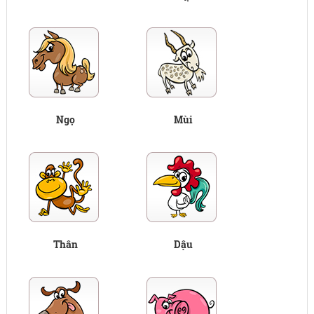
Ngọ
Mùi
Thân
Dậu