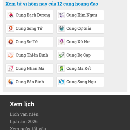
Xem tử vi hôm nay của 12 cung hoàng đạo
Cung Bạch Dương
Cung Kim Ngưu
Cung Song Tử
Cung Cự Giải
Cung Sư Tử
Cung Xử Nữ
Cung Thiên Bình
Cung Bọ Cạp
Cung Nhân Mã
Cung Ma Kết
Cung Bảo Bình
Cung Song Ngư
Xem lịch
Lịch vạn niên
Lịch âm 2026
Xem ngày tốt xấu