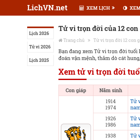
LichVN.net
XEM LỊCH
XEM
Tử vi trọn đời của 12 con
Lịch 2026
Trang chủ
Tử vi trọn đời 12 con 
Tử vi 2026
Bạn đang xem Tử vi trọn đời tuổi D
đoán vận mệnh, thăm dò cát hung,
Lịch 2025
Xem tử vi trọn đời tu
Con giáp
Năm sinh
1914
Tử v
1974
nam
1926
Tử v
1986
nam
1938
Tử 