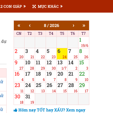
2 CON GIÁP
MỤC KHÁC
«
‹
›
»
8 / 2026
CN
T2
T3
T4
T5
T6
T7
1
, dự
19/6
2
3
4
5
6
7
8
20
21
22
23
24
25
26
9
10
11
12
13
14
15
27
28
29
30
1/7
2
3
16
17
18
19
20
21
22
4
5
6
7
8
9
10
nữ
23
24
25
26
27
28
29
11
12
13
14
15
16
17
nữ
30
31
18
19
nữ
Hôm nay TỐT hay XẤU? Xem ngay