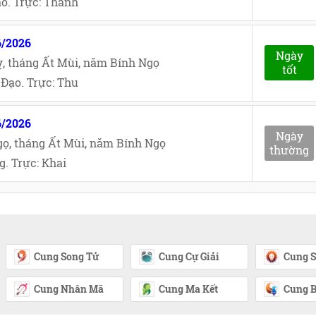
o. Trực: Thành
6/2026
Ngày
, tháng Ất Mùi, năm Bính Ngọ
tốt
Đạo. Trực: Thu
6/2026
Ngày
ọ, tháng Ất Mùi, năm Bính Ngọ
thường
. Trực: Khai
Cung Song Tử
Cung Cự Giải
Cung S
Cung Nhân Mã
Cung Ma Kết
Cung B