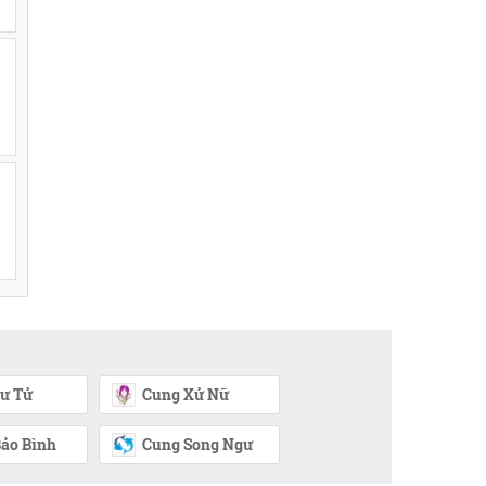
ư Tử
Cung Xử Nữ
ảo Bình
Cung Song Ngư