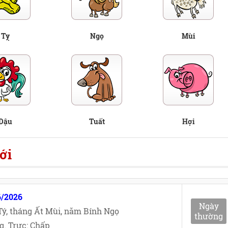
Tỵ
Ngọ
Mùi
Dậu
Tuất
Hợi
ới
6/2026
Ngày
ý, tháng Ất Mùi, năm Bính Ngọ
thường
g. Trực: Chấp