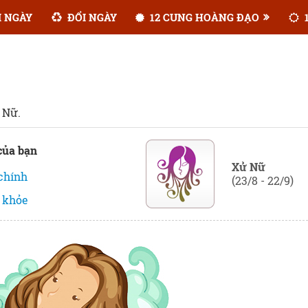
 NGÀY
ĐỔI NGÀY
12 CUNG HOÀNG ĐẠO
1
 Nữ.
của bạn
Xử Nữ
 chính
(23/8 - 22/9)
 khỏe