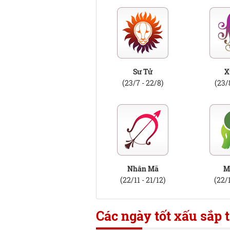
Sư Tử
X
(23/7 - 22/8)
(23/
Nhân Mã
M
(22/11 - 21/12)
(22/1
Các ngày tốt xấu sắp t