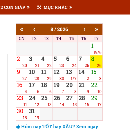
2 CON GIÁP
MỤC KHÁC
«
‹
›
»
8 / 2026
CN
T2
T3
T4
T5
T6
T7
1
19/6
2
3
4
5
6
7
8
20
21
22
23
24
25
26
9
10
11
12
13
14
15
27
28
29
30
1/7
2
3
16
17
18
19
20
21
22
4
5
6
7
8
9
10
23
24
25
26
27
28
29
11
12
13
14
15
16
17
30
31
18
19
Hôm nay TỐT hay XẤU? Xem ngay