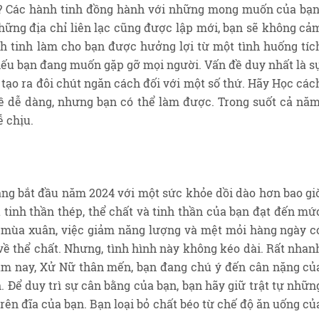
? Các hành tinh đồng hành với những mong muốn của bạn
những địa chỉ liên lạc cũng được lập mới, bạn sẽ không cả
 tinh làm cho bạn được hưởng lợi từ một tình huống tíc
 nếu bạn đang muốn gặp gỡ mọi người. Vấn đề duy nhất là s
 tạo ra đôi chút ngăn cách đối với một số thứ. Hãy Học các
ề dễ dàng, nhưng bạn có thể làm được. Trong suốt cả năm
 chịu.
ang bắt đầu năm 2024 với một sức khỏe dồi dào hơn bao gi
 tinh thần thép, thể chất và tinh thần của bạn đạt đến mứ
a mùa xuân, việc giảm năng lượng và mệt mỏi hàng ngày c
 về thể chất. Nhưng, tình hình này không kéo dài. Rất nhan
Năm nay, Xử Nữ thân mến, bạn đang chú ý đến cân nặng củ
. Để duy trì sự cân bằng của bạn, bạn hãy giữ trật tự nhữn
ên đĩa của bạn. Bạn loại bỏ chất béo từ chế độ ăn uống củ