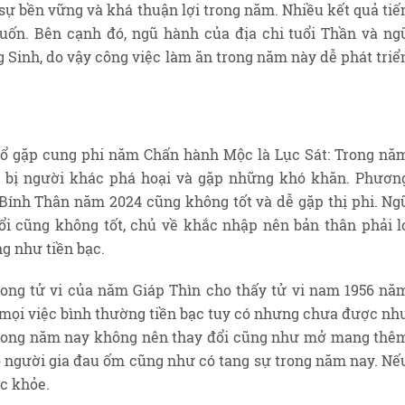
 sự bền vững và khá thuận lợi trong năm. Nhiều kết quả tiế
ốn. Bên cạnh đó, ngũ hành của địa chi tuổi Thần và ng
 Sinh, do vậy công việc làm ăn trong năm này dễ phát triể
hổ gặp cung phi năm Chấn hành Mộc là Lục Sát: Trong nă
 bị người khác phá hoại và gặp những khó khăn. Phươn
 Bính Thân năm 2024 cũng không tốt và dễ gặp thị phi. Ng
i cũng không tốt, chủ về khắc nhập nên bản thân phải l
ng như tiền bạc.
rong tử vi của năm Giáp Thìn cho thấy tử vi nam 1956 nă
 mọi việc bình thường tiền bạc tuy có nhưng chưa được nh
trong năm nay không nên thay đổi cũng như mở mang thê
ó người gia đau ốm cũng như có tang sự trong năm nay. Nế
ức khỏe.