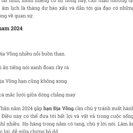
tai hình, mồm miệng có sự nóng nảy, cẩn thận thương tậ
 âm lịch là tháng dự báo xấu và dẫn tới gia đạo có nhữn
ng về quan sự.
 nam 2024
Địa Võng nhiều nỗi buồn than.
i ăn tiếng nói xanh đoan rầy rà
ịa Võng hạn cũng không xong
cá mắc lưới giữa dòng chẳng may
Thân năm 2024 gặp
hạn Địa Võng
cần chú ý tránh xuất hàn
 Điều này có thể đưa tới bất lợi và vất vả trong cuộc sống
ĩ nhiều. Họ hàng trong năm có tang, chú ý lời nói. Làm ă
 lợi, dễ giữa chừng bỏ dở.