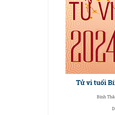
Tử vi tuổi 
Bính Thân
D