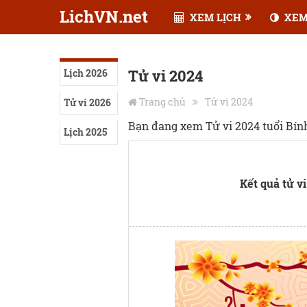
LichVN.net
XEM LỊCH
XEM
Tử vi 2024
Lịch 2026
Trang chủ
Tử vi 2024
Tử vi 2026
Bạn đang xem Tử vi 2024 tuổi Bín
Lịch 2025
Kết quả tử vi