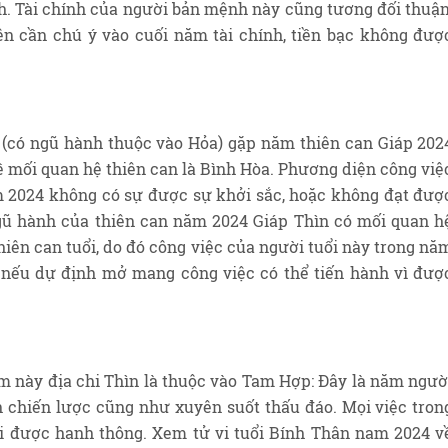
h. Tài chính của người bản mệnh này cũng tương đối thuận
ên cần chú ý vào cuối năm tài chính, tiền bạc không đượ
h (có ngũ hành thuộc vào Hỏa) gặp năm thiên can Giáp 202
 mối quan hệ thiên can là Bình Hòa. Phương diện công việ
 2024 không có sự được sự khởi sắc, hoặc không đạt đượ
 hành của thiên can năm 2024 Giáp Thìn có mối quan h
iên can tuổi, do đó công việc của người tuổi này trong nă
 nếu dự định mở mang công việc có thể tiến hành vì đượ
m này địa chi Thìn là thuộc vào Tam Hợp: Đây là năm ngườ
n chiến lược cũng như xuyên suốt thấu đáo. Mọi việc tron
 được hanh thông. Xem tử vi tuổi Bính Thân nam 2024 v