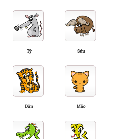
Tý
Sửu
Dần
Mão