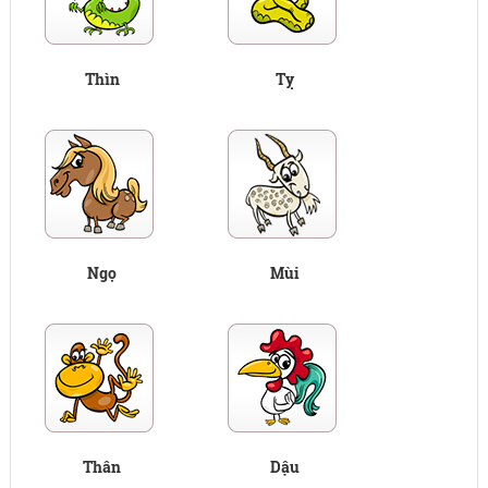
Thìn
Tỵ
Ngọ
Mùi
Thân
Dậu