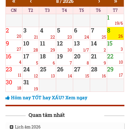
«
‹
›
»
8 / 2026
CN
T2
T3
T4
T5
T6
T7
1
19/6
2
3
4
5
6
7
8
20
26
21
22
23
24
25
9
10
11
12
13
14
15
27
3
28
29
30
1/7
2
16
17
18
19
20
21
22
4
10
5
6
7
8
9
23
24
25
26
27
28
29
11
17
12
13
14
15
16
30
31
18
19
Hôm nay TỐT hay XẤU? Xem ngay
Quan tâm nhất
Lịch âm 2026