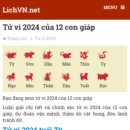
MENU
LichVN.net
Tử vi 2024 của 12 con giáp
Trang chủ
Tử vi 2024
Tý
Sửu
Dần
Mão
Thìn
Tỵ
Ngọ
Mùi
Thân
Dậu
Tuất
Hợi
Bạn đang xem tử vi 2024 của 12 con giáp.
Luận giải chi tiết và chính xác tử vi 2024 của 12 con
giáp, dự đoán vận mệnh, thăm dò cát hung, đón lành
tránh dữ.
Tử vi 2024 tuổi Tý