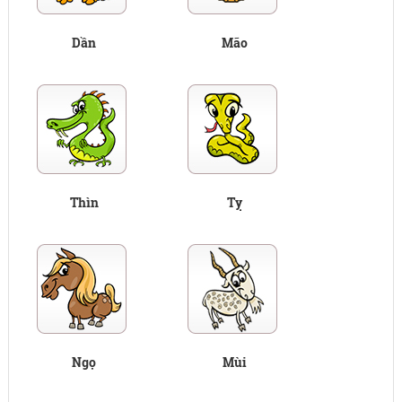
Dần
Mão
Thìn
Tỵ
Ngọ
Mùi