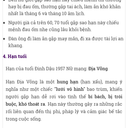
hay bị đau ốm, thường gặp tai ách, làm ăn khó khăn
nhất là tháng 6 và tháng 10 âm lịch.
Người già cả trên 60, 70 tuổi gặp sao hạn này chiếu
mệnh đau ốm nhẹ cũng lâu khỏi bệnh.
Đàn ông đi làm ăn gặp may mắn, đi xa được tài lợi an
khang.
4. Hạn tuổi
Hạn của tuổi Đinh Dậu 1957 Nữ mạng:
Địa Võng
Hạn Địa Võng là một
hung hạn
(hạn xấu), mang ý
nghĩa như một chiếc
"lưới vô hình"
bao trùm, khiến
người gặp hạn dễ rơi vào tình thế
bí bách, bị trói
buộc, khó thoát ra
. Hạn này thường gây ra những rắc
rối liên quan đến thị phi, pháp lý và cảm giác bế tắc
trong cuộc sống.