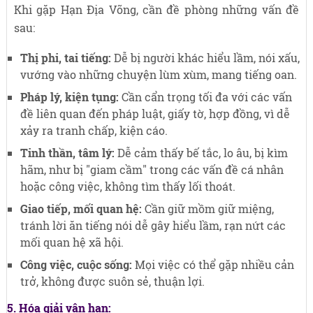
Khi gặp Hạn Địa Võng, cần đề phòng những vấn đề
sau:
Thị phi, tai tiếng:
Dễ bị người khác hiểu lầm, nói xấu,
vướng vào những chuyện lùm xùm, mang tiếng oan.
Pháp lý, kiện tụng:
Cần cẩn trọng tối đa với các vấn
đề liên quan đến pháp luật, giấy tờ, hợp đồng, vì dễ
xảy ra tranh chấp, kiện cáo.
Tinh thần, tâm lý:
Dễ cảm thấy bế tắc, lo âu, bị kìm
hãm, như bị "giam cầm" trong các vấn đề cá nhân
hoặc công việc, không tìm thấy lối thoát.
Giao tiếp, mối quan hệ:
Cần giữ mồm giữ miệng,
tránh lời ăn tiếng nói dễ gây hiểu lầm, rạn nứt các
mối quan hệ xã hội.
Công việc, cuộc sống:
Mọi việc có thể gặp nhiều cản
trở, không được suôn sẻ, thuận lợi.
5. Hóa giải vận hạn: