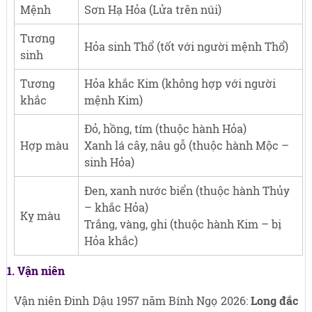
Mệnh
Sơn Hạ Hỏa (Lửa trên núi)
Tương
Hỏa sinh Thổ (tốt với người mệnh Thổ)
sinh
Tương
Hỏa khắc Kim (không hợp với người
khắc
mệnh Kim)
Đỏ, hồng, tím (thuộc hành Hỏa)
Hợp màu
Xanh lá cây, nâu gỗ (thuộc hành Mộc –
sinh Hỏa)
Đen, xanh nước biển (thuộc hành Thủy
– khắc Hỏa)
Kỵ màu
Trắng, vàng, ghi (thuộc hành Kim – bị
Hỏa khắc)
1. Vận niên
Vận niên Đinh Dậu 1957 năm Bính Ngọ 2026:
Long đắc