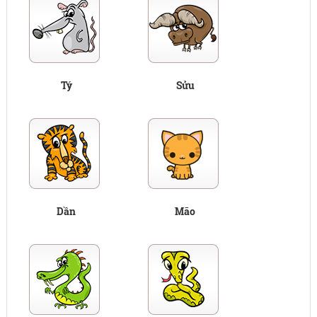
Tý
Sửu
Dần
Mão