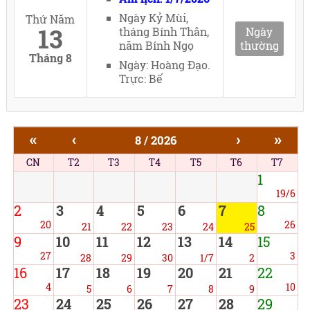
Ngày Kỷ Mùi,
Thứ Năm
13
tháng Bính Thân,
Ngày
năm Bính Ngọ
thường
Tháng 8
Ngày: Hoàng Đạo.
Trực: Bế
«
‹
›
»
8 / 2026
CN
T2
T3
T4
T5
T6
T7
1
19/6
2
3
4
5
6
7
8
20
26
21
22
23
24
25
9
10
11
12
13
14
15
27
3
28
29
30
1/7
2
16
17
18
19
20
21
22
4
10
5
6
7
8
9
23
24
25
26
27
28
29