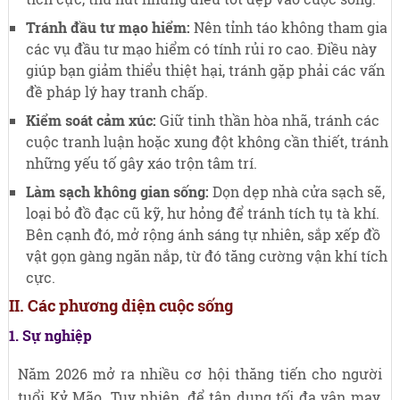
Tránh đầu tư mạo hiểm:
Nên tỉnh táo không tham gia
các vụ đầu tư mạo hiểm có tính rủi ro cao. Điều này
giúp bạn giảm thiểu thiệt hại, tránh gặp phải các vấn
đề pháp lý hay tranh chấp.
Kiểm soát cảm xúc:
Giữ tinh thần hòa nhã, tránh các
cuộc tranh luận hoặc xung đột không cần thiết, tránh
những yếu tố gây xáo trộn tâm trí.
Làm sạch không gian sống:
Dọn dẹp nhà cửa sạch sẽ,
loại bỏ đồ đạc cũ kỹ, hư hỏng để tránh tích tụ tà khí.
Bên cạnh đó, mở rộng ánh sáng tự nhiên, sắp xếp đồ
vật gọn gàng ngăn nắp, từ đó tăng cường vận khí tích
cực.
II. Các phương diện cuộc sống
1. Sự nghiệp
Năm 2026 mở ra nhiều cơ hội thăng tiến cho người
tuổi Kỷ Mão. Tuy nhiên, để tận dụng tối đa vận may,