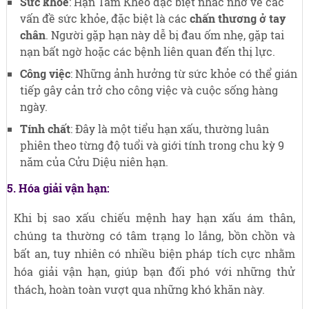
Sức khỏe
: Hạn Tam Kheo đặc biệt nhắc nhở về các
vấn đề sức khỏe, đặc biệt là các
chấn thương ở tay
chân
. Người gặp hạn này dễ bị đau ốm nhẹ, gặp tai
nạn bất ngờ hoặc các bệnh liên quan đến thị lực.
Công việc
: Những ảnh hưởng từ sức khỏe có thể gián
tiếp gây cản trở cho công việc và cuộc sống hàng
ngày.
Tính chất
: Đây là một tiểu hạn xấu, thường luân
phiên theo từng độ tuổi và giới tính trong chu kỳ 9
năm của Cửu Diệu niên hạn.
5. Hóa giải vận hạn:
Khi bị sao xấu chiếu mệnh hay hạn xấu ám thân,
chúng ta thường có tâm trạng lo lắng, bồn chồn và
bất an, tuy nhiên có nhiều biện pháp tích cực nhằm
hóa giải vận hạn, giúp bạn đối phó với những thử
thách, hoàn toàn vượt qua những khó khăn này.