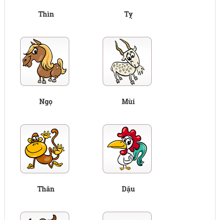
Thìn
Tỵ
Ngọ
Mùi
Thân
Dậu