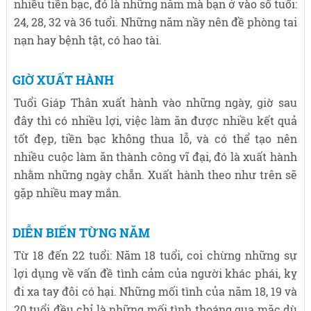
nhiều tiền bạc, đó là những năm mà bạn ở vào số tuổi:
24, 28, 32 và 36 tuổi. Những năm nầy nên đề phòng tai
nạn hay bệnh tật, có hao tài.
GIỜ XUẤT HÀNH
Tuổi Giáp Thân xuất hành vào những ngày, giờ sau
đây thì có nhiều lợi, việc làm ăn được nhiều kết quả
tốt đẹp, tiền bạc không thua lỗ, và có thể tạo nên
nhiều cuộc làm ăn thành công vĩ đại, đó là xuất hành
nhằm những ngày chẵn. Xuất hành theo như trên sẽ
gặp nhiều may mắn.
DIỄN BIẾN TỪNG NĂM
Từ 18 đến 22 tuổi: Năm 18 tuổi, coi chừng những sự
lợi dụng về vấn đề tình cảm của người khác phái, kỵ
đi xa tay đôi có hại. Những mối tình của năm 18, 19 và
20 tuổi đều chỉ là những mối tình thoáng qua mặc dù