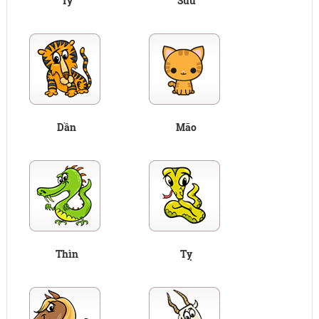
Tý
Sửu
Dần
Mão
Thìn
Tỵ