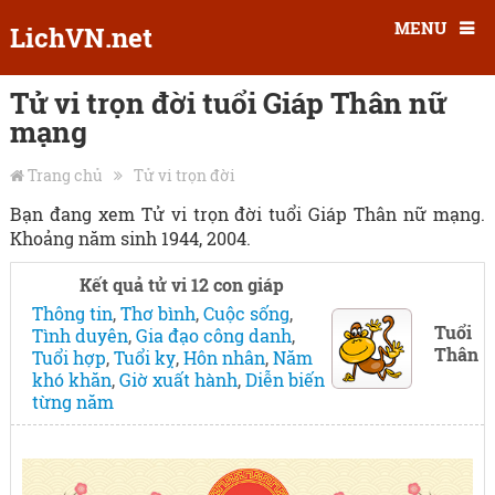
MENU
LichVN.net
Tử vi trọn đời tuổi Giáp Thân nữ
mạng
Trang chủ
Tử vi trọn đời
Bạn đang xem Tử vi trọn đời tuổi Giáp Thân nữ mạng.
Khoảng năm sinh 1944, 2004.
Kết quả tử vi 12 con giáp
Thông tin
,
Thơ bình
,
Cuộc sống
,
Tuổi
Tình duyên
,
Gia đạo công danh
,
Thân
Tuổi hợp
,
Tuổi kỵ
,
Hôn nhân
,
Năm
khó khăn
,
Giờ xuất hành
,
Diễn biến
từng năm