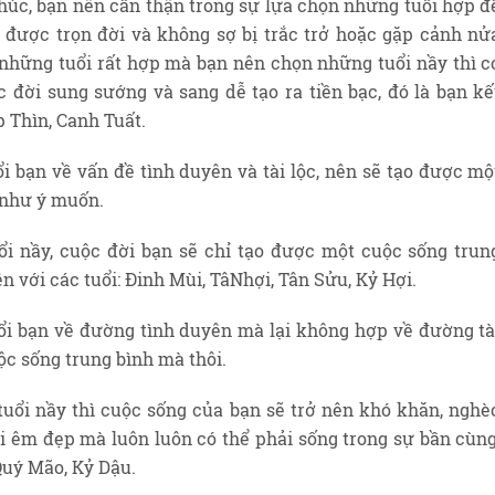
húc, bạn nên cẩn thận trong sự lựa chọn những tuổi hợp đ
 được trọn đời và không sợ bị trắc trở hoặc gặp cảnh nử
 những tuổi rất hợp mà bạn nên chọn những tuổi nầy thì c
 đời sung sướng và sang dễ tạo ra tiền bạc, đó là bạn kế
p Thìn, Canh Tuất.
ổi bạn về vấn đề tình duyên và tài lộc, nên sẽ tạo được mộ
 như ý muốn.
i nầy, cuộc đời bạn sẽ chỉ tạo được một cuộc sống trun
ên với các tuổi: Đinh Mùi, TâNhợi, Tân Sửu, Kỷ Hợi.
uổi bạn về đường tình duyên mà lại không hợp về đường tà
ộc sống trung bình mà thôi.
uổi nầy thì cuộc sống của bạn sẽ trở nên khó khăn, nghè
i êm đẹp mà luôn luôn có thể phải sống trong sự bần cùng
 Quý Mão, Kỷ Dậu.