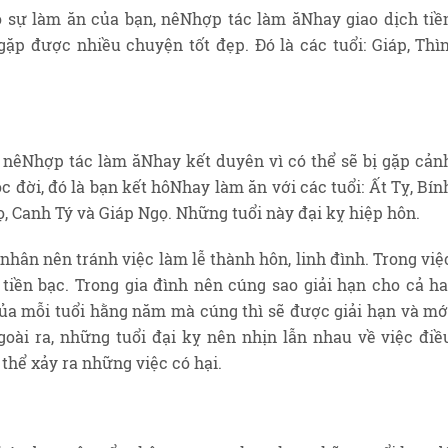
 sự làm ăn của bạn, nêNhợp tác làm ăNhay giao dịch tiề
gặp được nhiều chuyện tốt đẹp. Đó là các tuổi: Giáp, Thìn
nêNhợp tác làm ăNhay kết duyên vì có thể sẽ bị gặp cản
c đời, đó là bạn kết hôNhay làm ăn với các tuổi: Ất Tỵ, Bín
, Canh Tý và Giáp Ngọ. Những tuổi này đại kỵ hiệp hôn.
nhân nên tránh việc làm lễ thành hôn, linh đình. Trong việ
tiền bạc. Trong gia đình nên cúng sao giải hạn cho cả ha
của mỗi tuổi hằng năm mà cúng thì sẽ được giải hạn và mớ
oài ra, những tuổi đại kỵ nên nhịn lẫn nhau về việc điề
thể xảy ra những việc có hại.