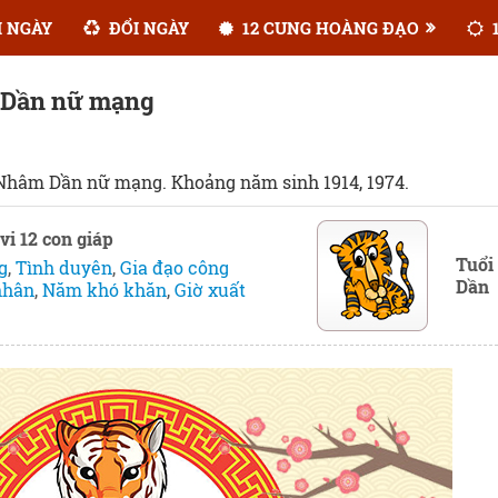
 NGÀY
ĐỔI NGÀY
12 CUNG HOÀNG ĐẠO
1
m Dần nữ mạng
 Nhâm Dần nữ mạng. Khoảng năm sinh 1914, 1974.
vi 12 con giáp
Tuổi
g
,
Tình duyên
,
Gia đạo công
Dần
nhân
,
Năm khó khăn
,
Giờ xuất