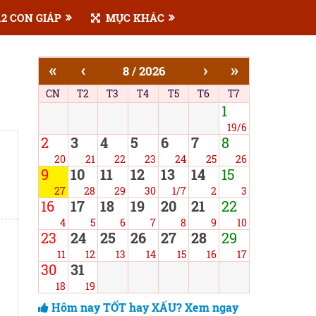
2 CON GIÁP
MỤC KHÁC
«
‹
›
»
8 / 2026
CN
T2
T3
T4
T5
T6
T7
1
19/6
2
3
4
5
6
7
8
20
21
22
23
24
25
26
9
10
11
12
13
14
15
27
28
29
30
1/7
2
3
16
17
18
19
20
21
22
4
5
6
7
8
9
10
23
24
25
26
27
28
29
11
12
13
14
15
16
17
30
31
18
19
Hôm nay TỐT hay XẤU? Xem ngay