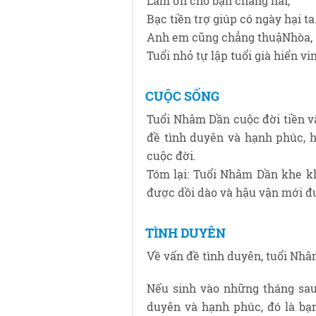
Làm ơn cho bạn chẳng nài,
Bạc tiền trợ giúp có ngày hại ta
Anh em cũng chẳng thuậNhòa,
Tuổi nhỏ tự lập tuổi già hiển vi
CUỘC SỐNG
Tuổi Nhâm Dần cuộc đời tiền vậ
đề tình duyên và hạnh phúc, h
cuộc đời.
Tóm lại: Tuổi Nhâm Dần khe kh
được dồi dào và hậu vận mới đ
TÌNH DUYÊN
Về vấn đề tình duyên, tuổi Nhâ
Nếu sinh vào những tháng sau 
duyên và hạnh phúc, đó là bạn