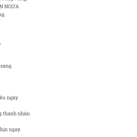
ON NGỰA
ng.
,
,
 sang.
.
ều ngày.
g thanh nhàn.
hịn ngay.