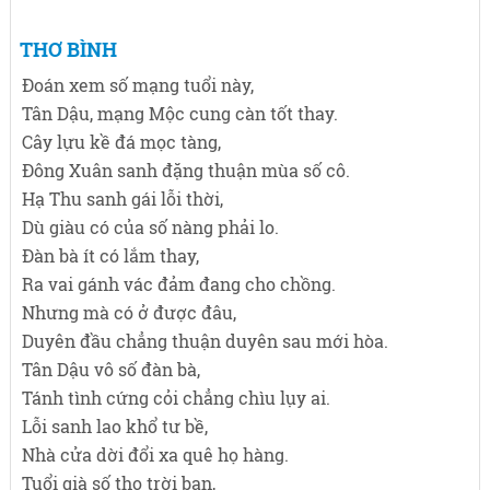
THƠ BÌNH
Đoán xem số mạng tuổi này,
Tân Dậu, mạng Mộc cung càn tốt thay.
Cây lựu kề đá mọc tàng,
Đông Xuân sanh đặng thuận mùa số cô.
Hạ Thu sanh gái lỗi thời,
Dù giàu có của số nàng phải lo.
Đàn bà ít có lắm thay,
Ra vai gánh vác đảm đang cho chồng.
Nhưng mà có ở được đâu,
Duyên đầu chẳng thuận duyên sau mới hòa.
Tân Dậu vô số đàn bà,
Tánh tình cứng cỏi chẳng chìu lụy ai.
Lỗi sanh lao khổ tư bề,
Nhà cửa dời đổi xa quê họ hàng.
Tuổi già số thọ trời ban,