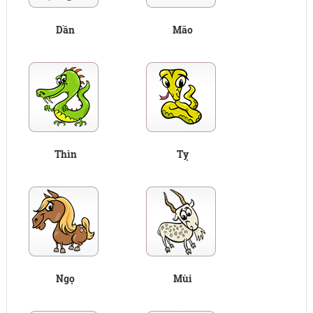
Dần
Mão
Thìn
Tỵ
Ngọ
Mùi