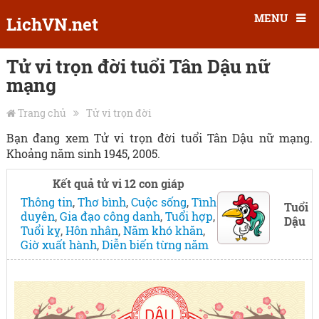
MENU
LichVN.net
Tử vi trọn đời tuổi Tân Dậu nữ
mạng
Trang chủ
Tử vi trọn đời
Bạn đang xem Tử vi trọn đời tuổi Tân Dậu nữ mạng.
Khoảng năm sinh 1945, 2005.
Kết quả tử vi 12 con giáp
Thông tin
,
Thơ bình
,
Cuộc sống
,
Tình
Tuổi
duyên
,
Gia đạo công danh
,
Tuổi hợp
,
Dậu
Tuổi kỵ
,
Hôn nhân
,
Năm khó khăn
,
Giờ xuất hành
,
Diễn biến từng năm