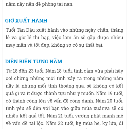
năm nầy nên đề phòng tai nạn.
GIỜ XUẤT HÀNH
Tuổi Tân Dậu xuất hành vào những ngày chẵn, tháng
lẻ và giờ lẻ thì hạp, việc làm ăn sẽ gặp được nhiều
may mắn và tốt đẹp, không sợ có sự thất bại.
DIỄN BIẾN TỪNG NĂM
Từ 18 đến 23 tuổi: Năm 18 tuổi, tình cảm vừa phải hãy
coi chừng những mối tình xảy ra trong những năm
nầy là những mối tình thoáng qua, sẽ không có kết
quả gì và ít được thành tựu như ý muốn. Năm 19 tuổi,
có thành công lớn về vấn đề công danh. Năm 20 tuổi,
tình yêu sẽ đến với bạn vào giữa mùa xuânvà sẽ có
nhiều kết quả tốt. Năm 21 tuổi, vương phát mạnh mẽ
về vấn đề tài lộc. Năm 22 tuổi, kỵ mùa hè, kỵ lửa, đi