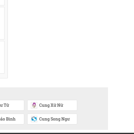
ư Tử
Cung Xử Nữ
ảo Bình
Cung Song Ngư