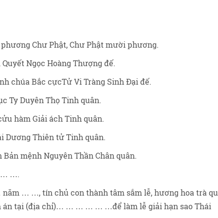
i phương Chư Phật, Chư Phật mười phương.
m Quyết Ngọc Hoàng Thượng đế.
inh chúa Bắc cựcTử Vi Tràng Sinh Đại đế.
Lục Ty Duyên Thọ Tinh quân.
cửu hàm Giải ách Tinh quân.
ái Dương Thiên tử Tinh quân.
nh Bản mệnh Nguyên Thần Chân quân.
 … ….
năm … …, tín chủ con thành tâm sắm lễ, hương hoa trà qu
h án tại (địa chỉ)… … … … … …để làm lễ giải hạn sao Thái