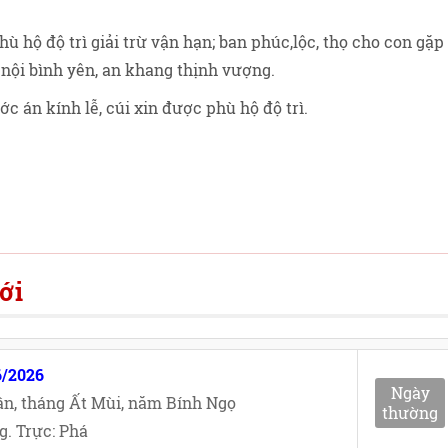
ù hộ độ trì giải trừ vận hạn; ban phúc,lộc, thọ cho con gặp
 nội bình yên, an khang thịnh vượng.
ớc án kính lễ, cúi xin được phù hộ độ trì.
ới
6/2026
Ngày
n, tháng Ất Mùi, năm Bính Ngọ
thường
. Trực: Phá