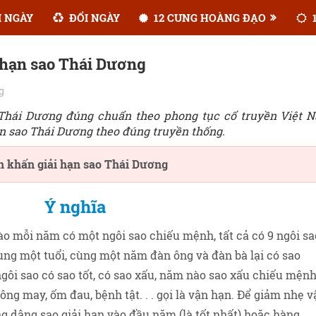
 NGÀY
ĐỔI NGÀY
12 CUNG HOÀNG ĐẠO
1
 hạn sao Thái Dương
g
 Thái Dương đúng chuẩn theo phong tục cổ truyền Việt 
n sao Thái Dương theo đúng truyền thống.
n khấn giải hạn sao Thái Dương
Ý nghĩa
o mỗi năm có một ngôi sao chiếu mệnh, tất cả có 9 ngôi sa
Cùng một tuổi, cùng một năm đàn ông và đàn bà lại có sao
ôi sao có sao tốt, có sao xấu, năm nào sao xấu chiếu mện
ng may, ốm đau, bệnh tật. . . gọi là vận hạn. Để giảm nhẹ v
 dâng sao giải hạn vào đầu năm (là tốt nhất) hoặc hàng