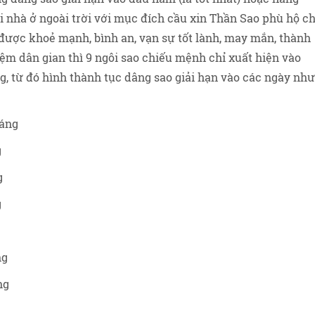
tại nhà ở ngoài trời với mục đích cầu xin Thần Sao phù hộ c
 được khoẻ mạnh, bình an, vạn sự tốt lành, may mắn, thành
ệm dân gian thì 9 ngôi sao chiếu mệnh chỉ xuất hiện vào
, từ đó hình thành tục dâng sao giải hạn vào các ngày như
háng
g
g
g
ng
ng