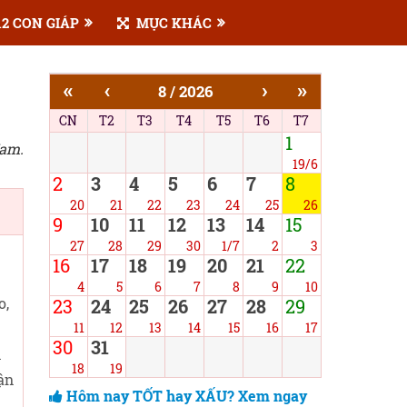
2 CON GIÁP
MỤC KHÁC
«
‹
›
»
8 / 2026
CN
T2
T3
T4
T5
T6
T7
1
Nam.
19/6
2
3
4
5
6
7
8
20
21
22
23
24
25
26
9
10
11
12
13
14
15
27
28
29
30
1/7
2
3
16
17
18
19
20
21
22
4
5
6
7
8
9
10
o,
23
24
25
26
27
28
29
11
12
13
14
15
16
17
30
31
h
18
19
ận
Hôm nay TỐT hay XẤU? Xem ngay