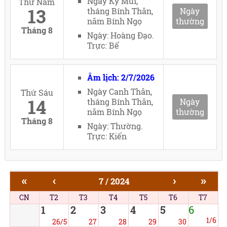
Ngày Kỷ Mùi,
Thứ Năm
13
tháng Bính Thân,
Ngày
năm Bính Ngọ
thường
Tháng 8
Ngày: Hoàng Đạo.
Trực: Bế
Âm lịch: 2/7/2026
Ngày Canh Thân,
Thứ Sáu
14
tháng Bính Thân,
Ngày
năm Bính Ngọ
thường
Tháng 8
Ngày: Thường.
Trực: Kiến
«
‹
›
»
7 / 2024
CN
T2
T3
T4
T5
T6
T7
1
2
3
4
5
6
1/6
26/5
27
28
29
30