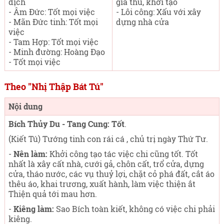
dịch
giá thú, khởi tạo
- Âm Đức: Tốt mọi việc
- Lôi công: Xấu với xây
- Mãn Đức tinh: Tốt mọi
dựng nhà cửa
việc
- Tam Hợp: Tốt mọi việc
- Minh đường: Hoàng Đạo
- Tốt mọi việc
Theo "Nhị Thập Bát Tú"
Nội dung
Bích Thủy Du - Tang Cung: Tốt
.
(Kiết Tú) Tướng tinh con rái cá , chủ trị ngày Thứ Tư
.
-
Nên làm:
Khởi công tạo tác việc chi cũng tốt. Tốt
nhất là xây cất nhà, cưới gả, chôn cất, trổ cửa, dựng
cửa, tháo nước, các vụ thuỷ lợi, chặt cỏ phá đất, cắt áo
thêu áo, khai trương, xuất hành, làm việc thiện ắt
Thiện quả tới mau hơn.
-
Kiêng làm:
Sao Bích toàn kiết, không có việc chi phải
kiêng.