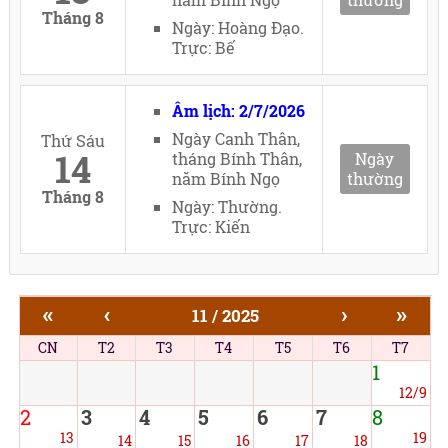
Tháng 8
Ngày: Hoàng Đạo.
Trực: Bế
Âm lịch: 2/7/2026
Ngày Canh Thân,
Thứ Sáu
14
tháng Bính Thân,
Ngày
năm Bính Ngọ
thường
Tháng 8
Ngày: Thường.
Trực: Kiến
«
‹
›
»
11 / 2025
CN
T2
T3
T4
T5
T6
T7
1
12/9
2
3
4
5
6
7
8
13
19
14
15
16
17
18