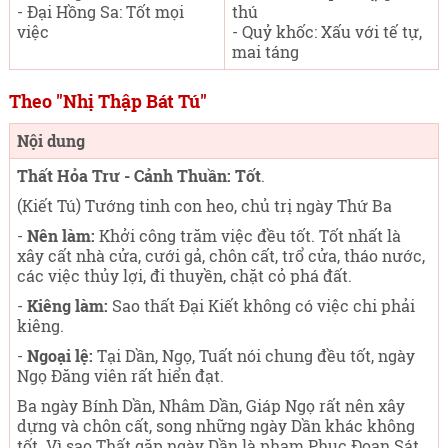
- Đại Hồng Sa: Tốt mọi
thú
việc
- Quỷ khốc: Xấu với tế tự,
mai táng
Theo "Nhị Thập Bát Tú"
Nội dung
Thất Hỏa Trư - Cảnh Thuần: Tốt
.
(Kiết Tú) Tướng tinh con heo, chủ trị ngày Thứ Ba
-
Nên làm:
Khởi công trăm việc đều tốt. Tốt nhất là
xây cất nhà cửa, cưới gả, chôn cất, trổ cửa, tháo nước,
các việc thủy lợi, đi thuyền, chặt cỏ phá đất.
-
Kiêng làm:
Sao thất Đại Kiết không có việc chi phải
kiêng.
-
Ngoại lệ:
Tại Dần, Ngọ, Tuất nói chung đều tốt, ngày
Ngọ Đăng viên rất hiển đạt.
Ba ngày Bính Dần, Nhâm Dần, Giáp Ngọ rất nên xây
dựng và chôn cất, song những ngày Dần khác không
tốt. Vì sao Thất gặp ngày Dần là phạm Phục Đoạn Sát