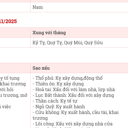
Nam
11/2025
Xung với tháng
Kỷ Tỵ, Quý Tỵ, Quý Mùi, Quý Sửu
Sao xấu
ỵ tố tụng
- Thổ phủ: Kỵ xây dựng,động thổ
, khai trương
- Thiên ôn: Kỵ xây dựng
ưới hỏi
- Hoả tai: Xấu đối với làm nhà, lợp nhà
ai trương, mở
- Lục Bất thành: Xấu đối với xây dựng
- Thần cách: Kỵ tế tự
 việc
- Ngũ Quỹ: Kỵ xuất hành
- Cửu không: Kỵ xuất hành, cầu tài, khai
trương
- Lôi công: Xấu với xây dựng nhà cửa