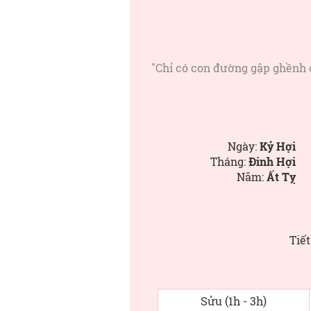
"Chỉ có con đường gập ghềnh c
Ngày:
Kỷ Hợi
Tháng:
Đinh Hợi
Năm:
Ất Tỵ
Tiết
Sửu (1h - 3h)