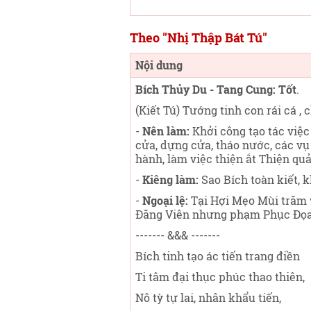
Theo "Nhị Thập Bát Tú"
Nội dung
Bích Thủy Du - Tang Cung: Tốt
.
(Kiết Tú) Tướng tinh con rái cá ,
-
Nên làm:
Khởi công tạo tác việc 
cửa, dựng cửa, tháo nước, các vụ t
hành, làm việc thiện ắt Thiện qu
-
Kiêng làm:
Sao Bích toàn kiết, k
-
Ngoại lệ:
Tại Hợi Mẹo Mùi trăm v
Đăng Viên nhưng phạm Phục Đọan
------- &&& -------
Bích tinh tạo ác tiến trang điền
Ti tâm đại thục phúc thao thiên,
Nô tỳ tự lai, nhân khẩu tiến,