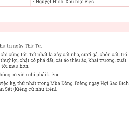
- Nguyệt Hình: Xấu mọi việc
 chủ trị ngày Thứ Tư
.
chi cũng tốt. Tốt nhất là xây cất nhà, cưới gả, chôn cất, trổ
huỷ lợi, chặt cỏ phá đất, cắt áo thêu áo, khai trương, xuất
ả tới mau hơn.
hông có việc chi phải kiêng.
iệc kỵ, thứ nhất trong Mùa Đông. Riêng ngày Hợi Sao Bích
 Sát (Kiêng cữ như trên).