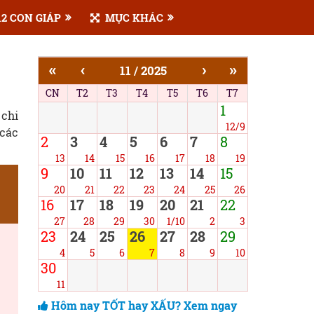
2 CON GIÁP
MỤC KHÁC
«
‹
›
»
11 / 2025
CN
T2
T3
T4
T5
T6
T7
1
 chi
12/9
 các
2
3
4
5
6
7
8
13
14
15
16
17
18
19
9
10
11
12
13
14
15
20
21
22
23
24
25
26
16
17
18
19
20
21
22
27
28
29
30
1/10
2
3
23
24
25
26
27
28
29
4
5
6
7
8
9
10
30
11
Hôm nay TỐT hay XẤU? Xem ngay