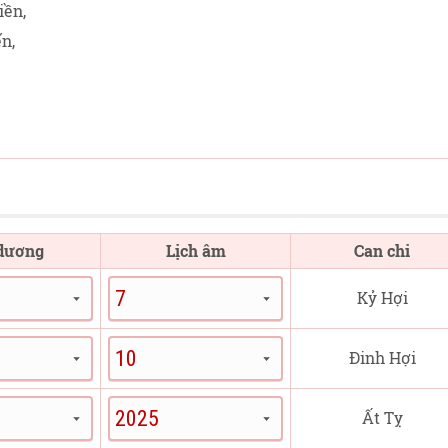
iền,
n,
 dương
Lịch âm
Can chi
Kỷ Hợi
Đinh Hợi
Ất Tỵ