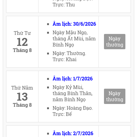
Trực: Thu
Âm lịch: 30/6/2026
Ngày Mậu Ngọ,
Thứ Tư
12
tháng Ất Mùi, năm
Ngày
Bính Ngọ
thường
Tháng 8
Ngày: Thường.
Trực: Khai
Âm lịch: 1/7/2026
Ngày Kỷ Mùi,
Thứ Năm
13
tháng Bính Thân,
Ngày
năm Bính Ngọ
thường
Tháng 8
Ngày: Hoàng Đạo.
Trực: Bế
Âm lịch: 2/7/2026