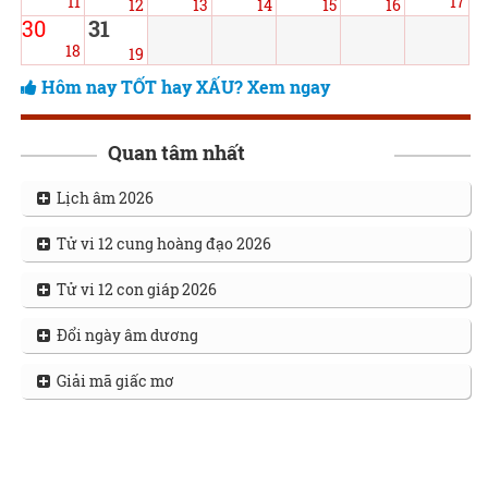
11
17
12
13
14
15
16
30
31
18
19
Hôm nay TỐT hay XẤU? Xem ngay
Quan tâm nhất
Lịch âm 2026
Tử vi 12 cung hoàng đạo 2026
Tử vi 12 con giáp 2026
Đổi ngày âm dương
Giải mã giấc mơ