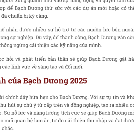
i người xung quanh nhờ vào sự năng động và quyết tâm củ
hợp để Bạch Dương thử sức với các dự án mới hoặc có th
 đã chuẩn bị kỹ càng.
ể nhận được nhiều sự hỗ trợ từ các nguồn lực bên ngoài
rong sự nghiệp. Dù vậy, để thành công, Bạch Dương vẫn cò
không ngừng cải thiện các kỹ năng của mình.
ọc hỏi và phát triển bản thân sẽ giúp Bạch Dương gặt há
 các lĩnh vực về sáng tạo và đổi mới.
ính của Bạch Dương 2025
 chính đầy hứa hẹn cho Bạch Dương. Với sự tự tin và kh
hu hút sự chú ý từ cấp trên và đồng nghiệp, tạo ra nhiều c
p. Sự nỗ lực và năng lượng tích cực sẽ giúp Bạch Dương m
ác mối quan hệ làm ăn, từ đó cải thiện thu nhập và đạt đượ
 chắc.