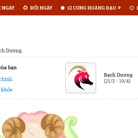
 NGÀY
ĐỔI NGÀY
12 CUNG HOÀNG ĐẠO
1
ch Dương.
của bạn
Bạch Dương
 chính
(21/3 - 19/4)
 khỏe