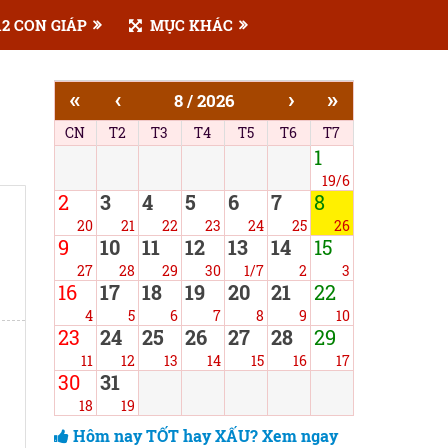
2 CON GIÁP
MỤC KHÁC
«
‹
›
»
8 / 2026
CN
T2
T3
T4
T5
T6
T7
1
19/6
2
3
4
5
6
7
8
20
21
22
23
24
25
26
9
10
11
12
13
14
15
27
28
29
30
1/7
2
3
16
17
18
19
20
21
22
4
5
6
7
8
9
10
23
24
25
26
27
28
29
11
12
13
14
15
16
17
30
31
18
19
Hôm nay TỐT hay XẤU? Xem ngay