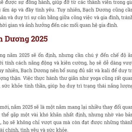
ẽ được sự đồng hành, giúp đỡ từ các thành viên trong gi
g ấm áp và đầy tình yêu. Tuy nhiên, Bạch Dương cũng cầ
ân và duy trì sự cân bằng giữa công việc và gia đình, trán
hời gian và ảnh hưởng đến các mối quan hệ gia đình.
ch Dương 2025
ng năm 2025 sẽ ổn định, nhưng cần chú ý đến chế độ ă
ới tính cách năng động và kiên cường, họ sẽ dễ dàng vượ
y nhiên, Bạch Dương nên bổ sung đủ sắt và kali để duy tr
ợng thận. Việc thực hành thư giãn như yoga cũng rất qua
ì sức khỏe tinh thần, giúp họ duy trì trạng thái năng lượn
 mới, năm 2025 sẽ là một năm mang lại nhiều thay đổi qua
 thể gặp một vài khó khăn nhất định, nhưng nhờ vào bả
, họ sẽ không chỉ vượt qua mà còn đạt được những thàn
ài chính, tình yêu và sức khỏe.