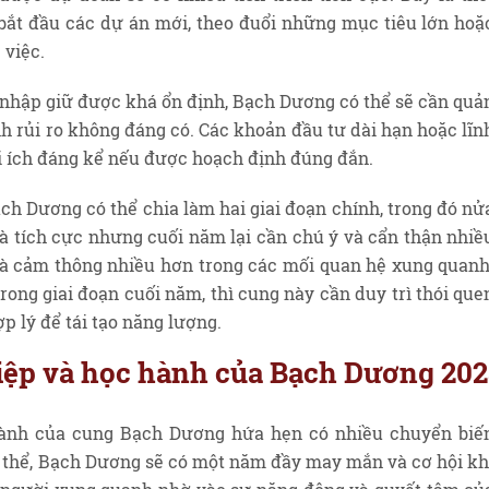
ắt đầu các dự án mới, theo đuổi những mục tiêu lớn hoặ
 việc.
 nhập giữ được khá ổn định, Bạch Dương có thể sẽ cần quả
nh rủi ro không đáng có. Các khoản đầu tư dài hạn hoặc lĩn
ợi ích đáng kể nếu được hoạch định đúng đắn.
ch Dương có thể chia làm hai giai đoạn chính, trong đó nử
à tích cực nhưng cuối năm lại cần chú ý và cẩn thận nhiề
à cảm thông nhiều hơn trong các mối quan hệ xung quanh
trong giai đoạn cuối năm, thì cung này cần duy trì thói que
p lý để tái tạo năng lượng.
hiệp và học hành của Bạch Dương 20
hành của cung Bạch Dương hứa hẹn có nhiều chuyển biế
ụ thể, Bạch Dương sẽ có một năm đầy may mắn và cơ hội kh