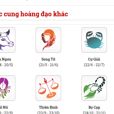
ác cung hoàng đạo khác
m Ngưu
Song Tử
Cự Giải
4 - 20/5)
(21/5 - 21/6)
(22/6 - 22/7)
ử Nữ
Thiên Bình
Bọ Cạp
8 - 22/9)
(23/9 - 23/10)
(24/10 - 21/11)