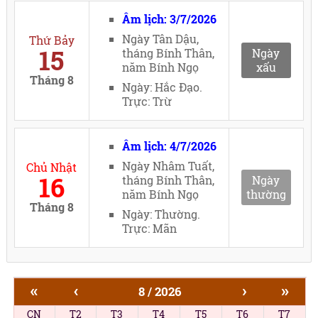
Âm lịch: 3/7/2026
Ngày Tân Dậu,
Thứ Bảy
15
tháng Bính Thân,
Ngày
năm Bính Ngọ
xấu
Tháng 8
Ngày: Hắc Đạo.
Trực: Trừ
Âm lịch: 4/7/2026
Ngày Nhâm Tuất,
Chủ Nhật
16
tháng Bính Thân,
Ngày
năm Bính Ngọ
thường
Tháng 8
Ngày: Thường.
Trực: Mãn
«
‹
›
»
8 / 2026
CN
T2
T3
T4
T5
T6
T7