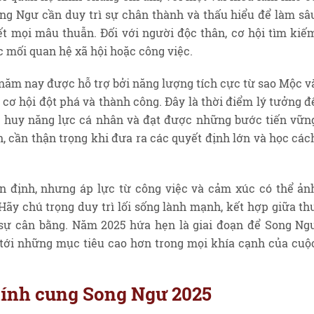
ong Ngư cần duy trì sự chân thành và thấu hiểu để làm sâ
ết mọi mâu thuẫn. Đối với người độc thân, cơ hội tìm kiế
c mối quan hệ xã hội hoặc công việc.
năm nay được hỗ trợ bởi năng lượng tích cực từ sao Mộc v
cơ hội đột phá và thành công. Đây là thời điểm lý tưởng đ
t huy năng lực cá nhân và đạt được những bước tiến vữn
n, cần thận trọng khi đưa ra các quyết định lớn và học các
 định, nhưng áp lực từ công việc và cảm xúc có thể ản
Hãy chú trọng duy trì lối sống lành mạnh, kết hợp giữa th
sự cân bằng. Năm 2025 hứa hẹn là giai đoạn để Song Ng
tới những mục tiêu cao hơn trong mọi khía cạnh của cuộ
chính cung Song Ngư 2025