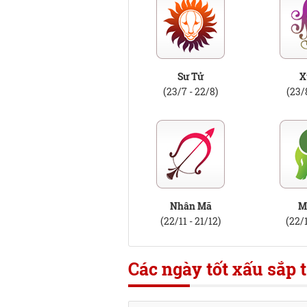
Sư Tử
X
(23/7 - 22/8)
(23/
Nhân Mã
M
(22/11 - 21/12)
(22/1
Các ngày tốt xấu sắp t