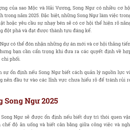
ượng của sao Mộc và Hải Vương, Song Ngư có nhiều cơ hộ
ính trong năm 2025. Đặc biệt, những Song Ngư làm việc tron
uật hoặc yêu cầu sự nhạy bén sẽ có cơ hội thể hiện rõ năn
g đột phá và đạt được thành tựu đáng kể.
Ngư có thể đón nhận những dự án mới và cơ hội thăng tiến
hưng bạn cần cẩn trọng khi đưa ra các quyết định về hợ
 chi phối.
n sự ổn định nếu Song Ngư biết cách quản lý nguồn lực v
g nên đầu tư vào các lĩnh vực chưa hiểu rõ để tránh rủi r
ng Song Ngư 2025
Song Ngư sẽ được ổn định nếu biết duy trì thói quen vậ
 chế độ ăn uống và biết cân bằng giữa công việc và ngh