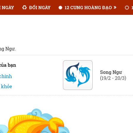
 NGÀY
ĐỔI NGÀY
12 CUNG HOÀNG ĐẠO
1
ng Ngư.
của bạn
Song Ngư
 chính
(19/2 - 20/3)
 khỏe