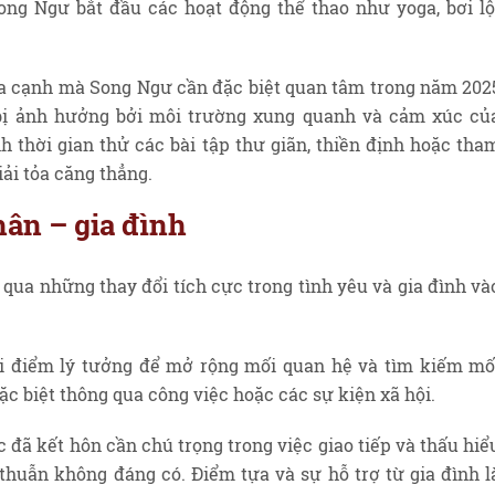
ng Ngư bắt đầu các hoạt động thể thao như yoga, bơi lộ
ía cạnh mà Song Ngư cần đặc biệt quan tâm trong năm 202
bị ảnh hưởng bởi môi trường xung quanh và cảm xúc củ
 thời gian thử các bài tập thư giãn, thiền định hoặc tha
iải tỏa căng thẳng.
hân – gia đình
qua những thay đổi tích cực trong tình yêu và gia đình và
ời điểm lý tưởng để mở rộng mối quan hệ và tìm kiếm mố
đặc biệt thông qua công việc hoặc các sự kiện xã hội.
ã kết hôn cần chú trọng trong việc giao tiếp và thấu hiể
thuẫn không đáng có. Điểm tựa và sự hỗ trợ từ gia đình l