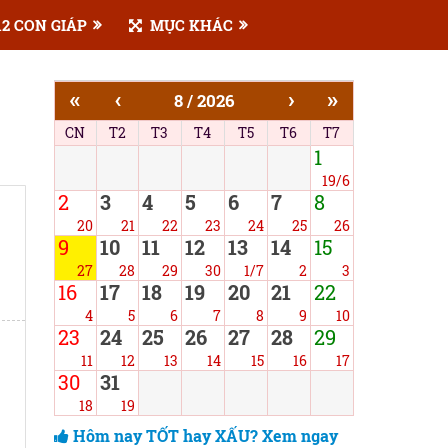
2 CON GIÁP
MỤC KHÁC
«
‹
›
»
8 / 2026
CN
T2
T3
T4
T5
T6
T7
1
19/6
2
3
4
5
6
7
8
20
21
22
23
24
25
26
9
10
11
12
13
14
15
27
28
29
30
1/7
2
3
16
17
18
19
20
21
22
4
5
6
7
8
9
10
23
24
25
26
27
28
29
11
12
13
14
15
16
17
30
31
18
19
Hôm nay TỐT hay XẤU? Xem ngay