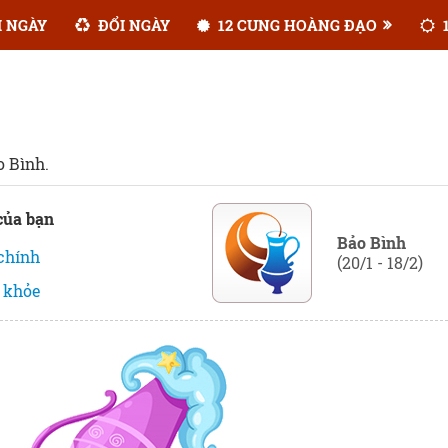
 NGÀY
ĐỔI NGÀY
12 CUNG HOÀNG ĐẠO
1
o Bình.
của bạn
Bảo Bình
 chính
(20/1 - 18/2)
 khỏe