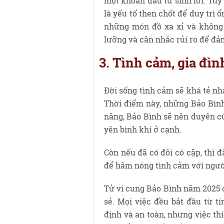
một khoản đầu tư sinh lời. Tuy
là yếu tố then chốt để duy trì 
những món đồ xa xỉ và không q
lưỡng và cân nhắc rủi ro để đảm
3. Tình cảm, gia đì
Đời sống tình cảm sẽ khá tẻ nhạ
Thời điểm này, những Bảo Bình
năng, Bảo Bình sẽ nên duyên c
yên bình khi ở cạnh.
Còn nếu đã có đôi có cặp, thì 
để hâm nóng tình cảm với ngườ
Tử vi cung Bảo Bình năm 2025 
sẻ. Mọi việc đều bắt đầu từ t
định và an toàn, nhưng việc th