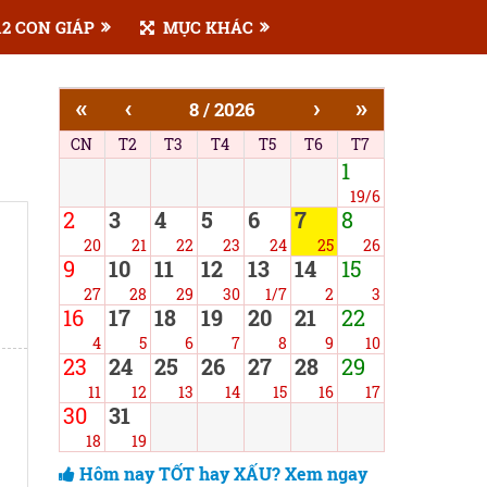
2 CON GIÁP
MỤC KHÁC
«
‹
›
»
8 / 2026
CN
T2
T3
T4
T5
T6
T7
1
19/6
2
3
4
5
6
7
8
20
21
22
23
24
25
26
9
10
11
12
13
14
15
27
28
29
30
1/7
2
3
16
17
18
19
20
21
22
4
5
6
7
8
9
10
23
24
25
26
27
28
29
11
12
13
14
15
16
17
30
31
18
19
Hôm nay TỐT hay XẤU? Xem ngay