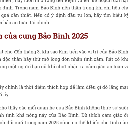
 nhiên, hãy luôn nhớ rằng tiết kiệm và lên kế hoạch dài hạ
ổn định. Trong năm, Bảo Bình nên thận trọng khi chi tiêu ch
uá cần thiết. Nếu có ý định đầu tư lớn, hãy tìm hiểu k
 bảo an toàn tài chính.
nh của cung Bảo Bình 2025
t cho đến tháng 3, khi sao Kim tiến vào vị trí của Bảo Bình
 độc thân hãy thử mở lòng đón nhận tình cảm. Rất có kh
ùng một người bạn cũ khi chợt nhận ra cảm giác an toàn v
đây chính là thời điểm thích hợp để làm điều gì đó lãng mạ
i ấy.
cho thấy các mối quan hệ của Bảo Bình không thực sự suô
ính tình khá nóng nảy của Bảo Bình. Dù thích cảm giác ổ
ích đổi mới trong năm 2025 cũng có thể khiến cho tình cả