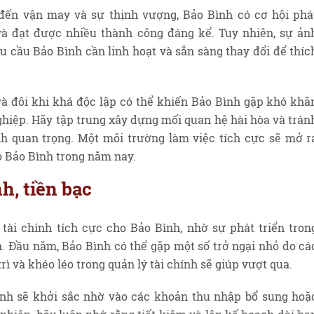
ến vận may và sự thịnh vượng, Bảo Bình có cơ hội phá
và đạt được nhiều thành công đáng kể. Tuy nhiên, sự ản
 cầu Bảo Bình cần linh hoạt và sẵn sàng thay đổi để thíc
và đôi khi khá độc lập có thể khiến Bảo Bình gặp khó khă
ghiệp. Hãy tập trung xây dựng mối quan hệ hài hòa và trán
h quan trọng. Một môi trường làm việc tích cực sẽ mở r
o Bảo Bình trong năm nay.
nh, tiền bạc
tài chính tích cực cho Bảo Bình, nhờ sự phát triển tron
. Đầu năm, Bảo Bình có thể gặp một số trở ngại nhỏ do cá
rì và khéo léo trong quản lý tài chính sẽ giúp vượt qua.
Bình sẽ khởi sắc nhờ vào các khoản thu nhập bổ sung hoặ