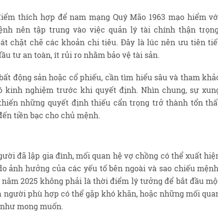
 điểm thích hợp để nam mạng Quý Mão 1963 mạo hiểm vớ
nh nên tập trung vào việc quản lý tài chính thận trọng
t chặt chẽ các khoản chi tiêu. Đây là lúc nên ưu tiên tiế
 tư an toàn, ít rủi ro nhằm bảo vệ tài sản.
bất động sản hoặc cổ phiếu, cần tìm hiểu sâu và tham khả
ó kinh nghiệm trước khi quyết định. Nhìn chung, sự xun
hiến những quyết định thiếu cẩn trọng trở thành tổn thấ
 đến tiền bạc cho chủ mệnh.
gười đã lập gia đình, mối quan hệ vợ chồng có thể xuất hiệ
 do ảnh hưởng của các yếu tố bên ngoài và sao chiếu mệnh
 năm 2025 không phải là thời điểm lý tưởng để bắt đầu mộ
m người phù hợp có thể gặp khó khăn, hoặc những mối qua
ả như mong muốn.