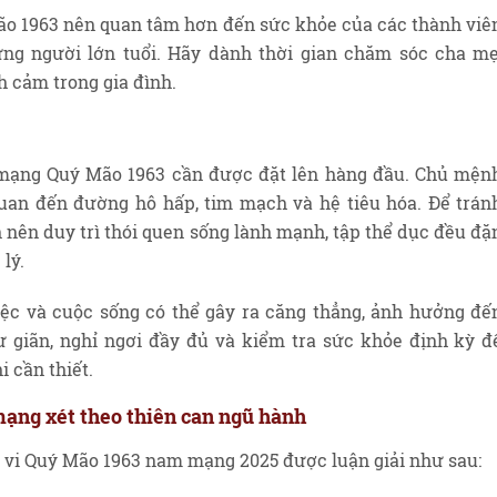
o 1963 nên quan tâm hơn đến sức khỏe của các thành viê
hững người lớn tuổi. Hãy dành thời gian chăm sóc cha mẹ
h cảm trong gia đình.
mạng Quý Mão 1963 cần được đặt lên hàng đầu. Chủ mện
uan đến đường hô hấp, tim mạch và hệ tiêu hóa. Để trán
 nên duy trì thói quen sống lành mạnh, tập thể dục đều đặ
lý.
iệc và cuộc sống có thể gây ra căng thẳng, ảnh hưởng đế
hư giãn, nghỉ ngơi đầy đủ và kiểm tra sức khỏe định kỳ đ
i cần thiết.
mạng xét theo thiên can ngũ hành
ử vi Quý Mão 1963 nam mạng 2025 được luận giải như sau: