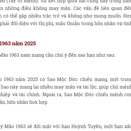
ổ (Tây tứ mệnh). Sự kết hợp giữa hai cung này trong nă
ến những điều không may mắn. Các vấn đề liên quan đế
n có thể gặp nhiều trắc trở và không như mong muốn. Hơ
phải đối diện với thị phi, mâu thuẫn trong hôn nhân và tìn
 1963 năm 2025
ý Mão 1963 nam mạng cần chú ý đến sao hạn như sau:
o 1963 năm 2025 có Sao Mộc Đức chiếu mạng, một tron
. Sao này mang lại nhiều may mắn và tài lộc, giúp chủ mện
ghiệp và tài chính. Ngoài ra, Sao Mộc Đức chiếu mệnh cò
ân, hôn nhân hoà hợp.
 Mão 1963 sẽ đối mặt với hạn Huỳnh Tuyền, một hạn xấ