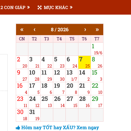
2 CON GIÁP
MỤC KHÁC
«
‹
›
»
8 / 2026
CN
T2
T3
T4
T5
T6
T7
1
19/6
2
3
4
5
6
7
8
20
21
22
23
24
25
26
9
10
11
12
13
14
15
27
28
29
30
1/7
2
3
16
17
18
19
20
21
22
4
5
6
7
8
9
10
23
24
25
26
27
28
29
11
12
13
14
15
16
17
30
31
18
19
Hôm nay TỐT hay XẤU? Xem ngay