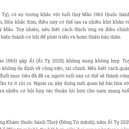
 Tỵ), có sự tương khắc với tuổi Quý Mão 1963 thuộc hàn
, Hỏa khắc Kim, điều này có thể tạo ra nhiều khó khăn v
 Mão. Tuy nhiên, nếu biết cách thích ứng và điều chỉnh
biến thành cơ hội để phát triển và hoàn thiện bản thân.
ão 1963) gặp Ất (Ất Tỵ 2025), không xung không hợp. Tu
không ổn định về công việc, tài chính. Nếu biết cách quả
o đuổi mục tiêu đã đề ra, người tuổi này có thể sẽ thành côn
ầu tư ít rủi ro. Ngoài ra, xây dựng mối quan hệ hài hòa vớ
ra nhiều cơ hội hợp tác thuận lợi hơn cho nam mạng tuổ
g Khảm thuộc hành Thuỷ (Đông Tứ mệnh), năm Ất Tỵ 202