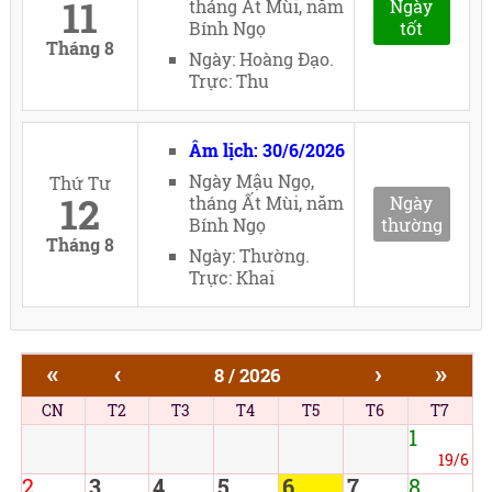
11
tháng Ất Mùi, năm
Ngày
Bính Ngọ
tốt
Tháng 8
Ngày: Hoàng Đạo.
Trực: Thu
Âm lịch: 30/6/2026
Ngày Mậu Ngọ,
Thứ Tư
12
tháng Ất Mùi, năm
Ngày
Bính Ngọ
thường
Tháng 8
Ngày: Thường.
Trực: Khai
«
‹
›
»
8 / 2026
CN
T2
T3
T4
T5
T6
T7
1
19/6
2
3
4
5
6
7
8