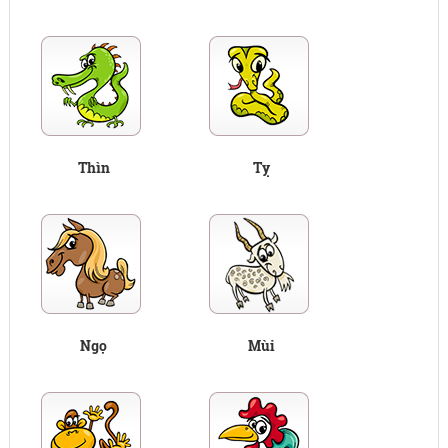
Thìn
Tỵ
Ngọ
Mùi