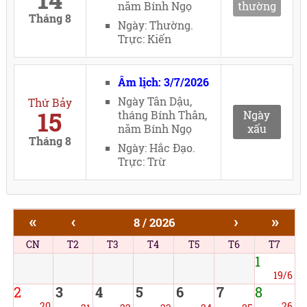
năm Bính Ngọ
thường
Tháng 8
Ngày: Thường.
Trực: Kiến
Âm lịch: 3/7/2026
Ngày Tân Dậu,
Thứ Bảy
15
tháng Bính Thân,
Ngày
năm Bính Ngọ
xấu
Tháng 8
Ngày: Hắc Đạo.
Trực: Trừ
«
‹
›
»
8 / 2026
CN
T2
T3
T4
T5
T6
T7
1
19/6
2
3
4
5
6
7
8
20
26