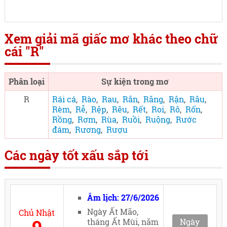
Xem giải mã giấc mơ khác theo chữ
cái "R"
Phân loại
Sự kiện trong mơ
R
Rái cá
,
Rào
,
Rau
,
Rắn
,
Răng
,
Rận
,
Râu
,
Rèm
,
Rễ
,
Rệp
,
Rêu
,
Rết
,
Roi
,
Rô
,
Rốn
,
Rồng
,
Rơm
,
Rùa
,
Ruồi
,
Ruộng
,
Rước
đám
,
Rương
,
Rượu
Các ngày tốt xấu sắp tới
Âm lịch: 27/6/2026
Ngày Ất Mão,
Chủ Nhật
tháng Ất Mùi, năm
Ngày