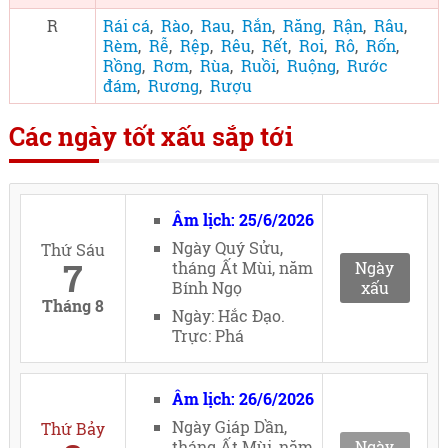
R
Rái cá
,
Rào
,
Rau
,
Rắn
,
Răng
,
Rận
,
Râu
,
Rèm
,
Rễ
,
Rệp
,
Rêu
,
Rết
,
Roi
,
Rô
,
Rốn
,
Rồng
,
Rơm
,
Rùa
,
Ruồi
,
Ruộng
,
Rước
đám
,
Rương
,
Rượu
Các ngày tốt xấu sắp tới
Âm lịch: 25/6/2026
Ngày Quý Sửu,
Thứ Sáu
7
tháng Ất Mùi, năm
Ngày
Bính Ngọ
xấu
Tháng 8
Ngày: Hắc Đạo.
Trực: Phá
Âm lịch: 26/6/2026
Ngày Giáp Dần,
Thứ Bảy
tháng Ất Mùi, năm
Ngày