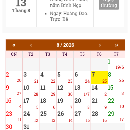
13
năm Bính Ngọ
thường
Tháng 8
Ngày: Hoàng Đạo.
Trực: Bế
«
‹
›
»
8 / 2026
CN
T2
T3
T4
T5
T6
T7
1
19/6
2
3
4
5
6
7
8
20
26
21
22
23
24
25
9
10
11
12
13
14
15
27
3
28
29
30
1/7
2
16
17
18
19
20
21
22
4
10
5
6
7
8
9
23
24
25
26
27
28
29
11
17
12
13
14
15
16
30
31