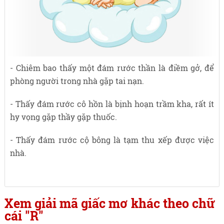
- Chiêm bao thấy một đám rước thần là điềm gở, để
phòng người trong nhà gặp tai nạn.
- Thấy đám rước cô hồn là bịnh hoạn trầm kha, rất ít
hy vọng gặp thầy gặp thuốc.
- Thấy đám rước cộ bông là tạm thu xếp được việc
nhà.
Xem giải mã giấc mơ khác theo chữ
cái "R"