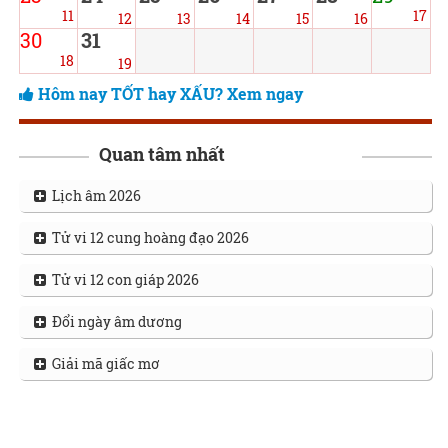
11
17
12
13
14
15
16
30
31
18
19
Hôm nay TỐT hay XẤU? Xem ngay
Quan tâm nhất
Lịch âm 2026
Tử vi 12 cung hoàng đạo 2026
Tử vi 12 con giáp 2026
Đổi ngày âm dương
Giải mã giấc mơ