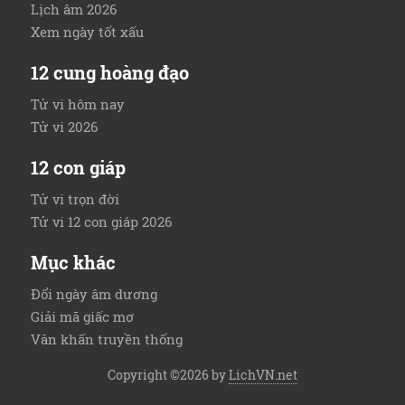
Lịch âm 2026
Xem ngày tốt xấu
12 cung hoàng đạo
Tử vi hôm nay
Tử vi 2026
12 con giáp
Tử vi trọn đời
Tử vi 12 con giáp 2026
Mục khác
Đổi ngày âm dương
Giải mã giấc mơ
Văn khấn truyền thống
Copyright ©2026 by
LichVN.net