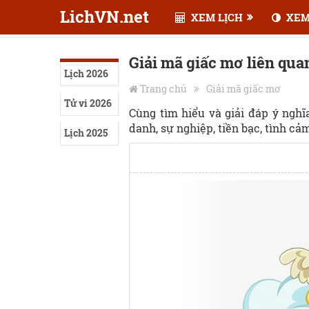
LichVN.net
XEM LỊCH
XEM
Giải mã giấc mơ liên quan
Lịch 2026
Trang chủ
Giải mã giấc mơ
Tử vi 2026
Cùng tìm hiểu và giải đáp ý ngh
danh, sự nghiệp, tiền bạc, tình cảm,
Lịch 2025