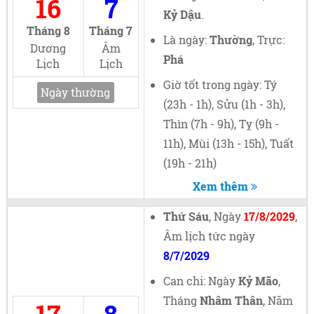
16
7
Kỷ Dậu
.
Tháng 8
Tháng 7
Là ngày:
Thường
, Trực:
Dương
Âm
Phá
Lịch
Lịch
Giờ tốt trong ngày: Tý
Ngày thường
(23h - 1h), Sửu (1h - 3h),
Thìn (7h - 9h), Tỵ (9h -
11h), Mùi (13h - 15h), Tuất
(19h - 21h)
Xem thêm
Thứ Sáu
, Ngày
17/8/2029
,
Âm lịch tức ngày
8/7/2029
Can chi: Ngày
Kỷ Mão
,
Tháng
Nhâm Thân
, Năm