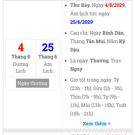
Thứ Bảy
, Ngày
4/8/2029
,
Âm lịch tức ngày
25/6/2029
Can chi: Ngày
Bính Dần
,
Tháng
Tân Mùi
, Năm
Kỷ
4
25
Dậu
.
Tháng 8
Tháng 6
Là ngày:
Thường
, Trực:
Dương
Âm
Nguy
Lịch
Lịch
Giờ tốt trong ngày: Tý
Ngày thường
(23h - 1h), Sửu (1h - 3h),
Thìn (7h - 9h), Tỵ (9h -
11h), Mùi (13h - 15h), Tuất
(19h - 21h)
Xem thêm