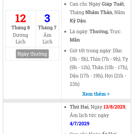
Can chi: Ngày
Giáp Tuất
,
Tháng
Nhâm Thân
, Năm
12
3
Kỷ Dậu
.
Tháng 8
Tháng 7
Là ngày:
Thường
, Trực:
Dương
Âm
Mãn
Lịch
Lịch
Giờ tốt trong ngày: Dần
Ngày thường
(3h - 5h), Thìn (7h - 9h), Tỵ
(9h - 11h), Thân (15h - 17h),
Dậu (17h - 19h), Hợi (21h -
23h)
Xem thêm
Thứ Hai
, Ngày
13/8/2029
,
Âm lịch tức ngày
4/7/2029