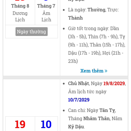
Tháng 8
Tháng 7
Là ngày:
Thường
, Trực:
Dương
Âm
Thành
Lịch
Lịch
Giờ tốt trong ngày: Dần
Ngày thường
(3h - 5h), Thìn (7h - 9h), Tỵ
(9h - 11h), Thân (15h - 17h),
Dậu (17h - 19h), Hợi (21h -
23h)
Xem thêm
Chủ Nhật
, Ngày
19/8/2029
,
Âm lịch tức ngày
10/7/2029
Can chi: Ngày
Tân Tỵ
,
Tháng
Nhâm Thân
, Năm
19
10
Kỷ Dậu
.