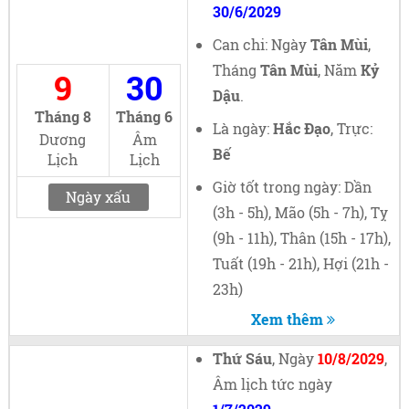
30/6/2029
Can chi: Ngày
Tân Mùi
,
Tháng
Tân Mùi
, Năm
Kỷ
9
30
Dậu
.
Tháng 8
Tháng 6
Là ngày:
Hắc Đạo
, Trực:
Dương
Âm
Bế
Lịch
Lịch
Giờ tốt trong ngày: Dần
Ngày xấu
(3h - 5h), Mão (5h - 7h), Tỵ
(9h - 11h), Thân (15h - 17h),
Tuất (19h - 21h), Hợi (21h -
23h)
Xem thêm
Thứ Sáu
, Ngày
10/8/2029
,
Âm lịch tức ngày