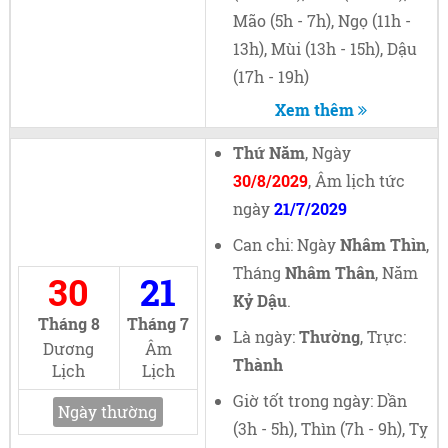
Mão (5h - 7h), Ngọ (11h -
13h), Mùi (13h - 15h), Dậu
(17h - 19h)
Xem thêm
Thứ Năm
, Ngày
30/8/2029
, Âm lịch tức
ngày
21/7/2029
Can chi: Ngày
Nhâm Thìn
,
Tháng
Nhâm Thân
, Năm
30
21
Kỷ Dậu
.
Tháng 8
Tháng 7
Là ngày:
Thường
, Trực:
Dương
Âm
Thành
Lịch
Lịch
Giờ tốt trong ngày: Dần
Ngày thường
(3h - 5h), Thìn (7h - 9h), Tỵ