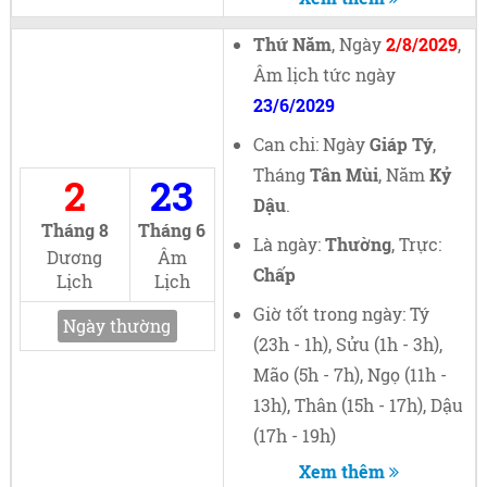
Thứ Năm
, Ngày
2/8/2029
,
Âm lịch tức ngày
23/6/2029
Can chi: Ngày
Giáp Tý
,
Tháng
Tân Mùi
, Năm
Kỷ
2
23
Dậu
.
Tháng 8
Tháng 6
Là ngày:
Thường
, Trực:
Dương
Âm
Chấp
Lịch
Lịch
Giờ tốt trong ngày: Tý
Ngày thường
(23h - 1h), Sửu (1h - 3h),
Mão (5h - 7h), Ngọ (11h -
13h), Thân (15h - 17h), Dậu
(17h - 19h)
Xem thêm