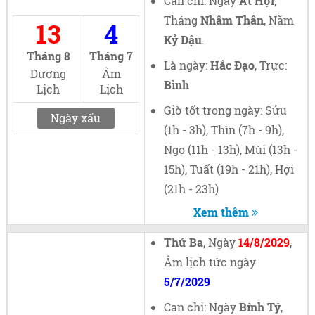
Can chi: Ngày
Ất Hợi
,
Tháng
Nhâm Thân
, Năm
13
4
Kỷ Dậu
.
Tháng 8
Tháng 7
Là ngày:
Hắc Đạo
, Trực:
Dương
Âm
Bình
Lịch
Lịch
Giờ tốt trong ngày: Sửu
Ngày xấu
(1h - 3h), Thìn (7h - 9h),
Ngọ (11h - 13h), Mùi (13h -
15h), Tuất (19h - 21h), Hợi
(21h - 23h)
Xem thêm
Thứ Ba
, Ngày
14/8/2029
,
Âm lịch tức ngày
5/7/2029
Can chi: Ngày
Bính Tý
,