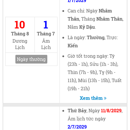
1/7/2029
Can chi: Ngày
Nhâm
Thân
, Tháng
Nhâm Thân
,
10
1
Năm
Kỷ Dậu
.
Tháng 8
Tháng 7
Là ngày:
Thường
, Trực:
Dương
Âm
Kiến
Lịch
Lịch
Giờ tốt trong ngày: Tý
Ngày thường
(23h - 1h), Sửu (1h - 3h),
Thìn (7h - 9h), Tỵ (9h -
11h), Mùi (13h - 15h), Tuất
(19h - 21h)
Xem thêm
Thứ Bảy
, Ngày
11/8/2029
,
Âm lịch tức ngày
2/7/2029