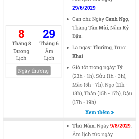
29/6/2029
Can chi: Ngày
Canh Ngọ
,
Tháng
Tân Mùi
, Năm
Kỷ
8
29
Dậu
.
Tháng 8
Tháng 6
Là ngày:
Thường
, Trực:
Dương
Âm
Khai
Lịch
Lịch
Giờ tốt trong ngày: Tý
Ngày thường
(23h - 1h), Sửu (1h - 3h),
Mão (5h - 7h), Ngọ (11h -
13h), Thân (15h - 17h), Dậu
(17h - 19h)
Xem thêm
Thứ Năm
, Ngày
9/8/2029
,
Âm lịch tức ngày