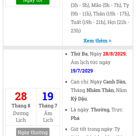
(3h - 5h), Mão (5h - 7h), Tỵ
(9h - 11h), Thân (15h - 17h),
Tuất (19h - 21h), Hợi (21h -
23h)
Xem thêm
Thứ Ba
, Ngày
28/8/2029
,
Âm lịch tức ngày
19/7/2029
Can chi: Ngày
Canh Dần
,
Tháng
Nhâm Thân
, Năm
28
19
Kỷ Dậu
.
Tháng 8
Tháng 7
Là ngày:
Thường
, Trực:
Dương
Âm
Phá
Lịch
Lịch
Giờ tốt trong ngày: Tý
Ngày thường