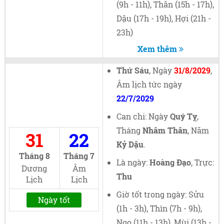
(9h - 11h), Thân (15h - 17h),
Dậu (17h - 19h), Hợi (21h -
23h)
Xem thêm
Thứ Sáu
, Ngày
31/8/2029
,
Âm lịch tức ngày
22/7/2029
Can chi: Ngày
Quý Tỵ
,
Tháng
Nhâm Thân
, Năm
31
22
Kỷ Dậu
.
Tháng 8
Tháng 7
Là ngày:
Hoàng Đạo
, Trực:
Dương
Âm
Thu
Lịch
Lịch
Giờ tốt trong ngày: Sửu
Ngày tốt
(1h - 3h), Thìn (7h - 9h),
Ngọ (11h - 13h), Mùi (13h -