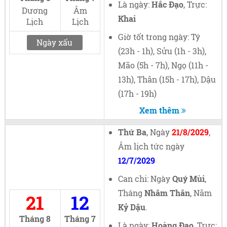
Là ngày:
Hắc Đạo
, Trực:
Dương
Âm
Khai
Lịch
Lịch
Giờ tốt trong ngày: Tý
Ngày xấu
(23h - 1h), Sửu (1h - 3h),
Mão (5h - 7h), Ngọ (11h -
13h), Thân (15h - 17h), Dậu
(17h - 19h)
Xem thêm
Thứ Ba
, Ngày
21/8/2029
,
Âm lịch tức ngày
12/7/2029
Can chi: Ngày
Quý Mùi
,
Tháng
Nhâm Thân
, Năm
21
12
Kỷ Dậu
.
Tháng 8
Tháng 7
Là ngày:
Hoàng Đạo
, Trực: