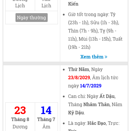
Kiến
Lịch
Lịch
Giờ tốt trong ngày: Tý
Ngày thường
(23h - 1h), Sửu (1h - 3h),
Thìn (7h - 9h), Tỵ (9h -
11h), Mùi (13h - 15h), Tuất
(19h - 21h)
Xem thêm
Thứ Năm
, Ngày
23/8/2029
, Âm lịch tức
ngày
14/7/2029
Can chi: Ngày
Ất Dậu
,
Tháng
Nhâm Thân
, Năm
23
14
Kỷ Dậu
.
Tháng 8
Tháng 7
Là ngày:
Hắc Đạo
, Trực:
Dương
Âm