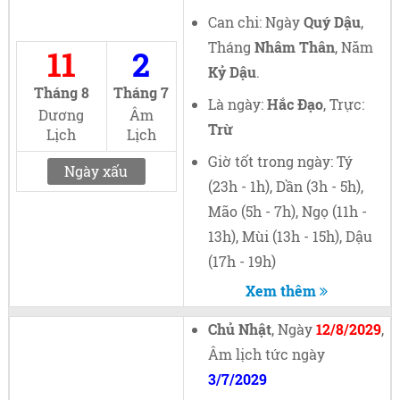
Can chi: Ngày
Quý Dậu
,
Tháng
Nhâm Thân
, Năm
11
2
Kỷ Dậu
.
Tháng 8
Tháng 7
Là ngày:
Hắc Đạo
, Trực:
Dương
Âm
Trừ
Lịch
Lịch
Giờ tốt trong ngày: Tý
Ngày xấu
(23h - 1h), Dần (3h - 5h),
Mão (5h - 7h), Ngọ (11h -
13h), Mùi (13h - 15h), Dậu
(17h - 19h)
Xem thêm
Chủ Nhật
, Ngày
12/8/2029
,
Âm lịch tức ngày
3/7/2029