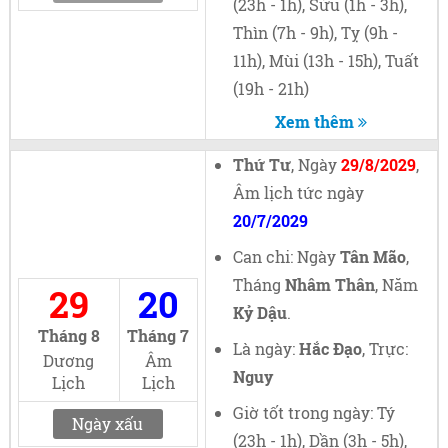
(23h - 1h), Sửu (1h - 3h),
Thìn (7h - 9h), Tỵ (9h -
11h), Mùi (13h - 15h), Tuất
(19h - 21h)
Xem thêm
Thứ Tư
, Ngày
29/8/2029
,
Âm lịch tức ngày
20/7/2029
Can chi: Ngày
Tân Mão
,
Tháng
Nhâm Thân
, Năm
29
20
Kỷ Dậu
.
Tháng 8
Tháng 7
Là ngày:
Hắc Đạo
, Trực:
Dương
Âm
Nguy
Lịch
Lịch
Giờ tốt trong ngày: Tý
Ngày xấu
(23h - 1h), Dần (3h - 5h),