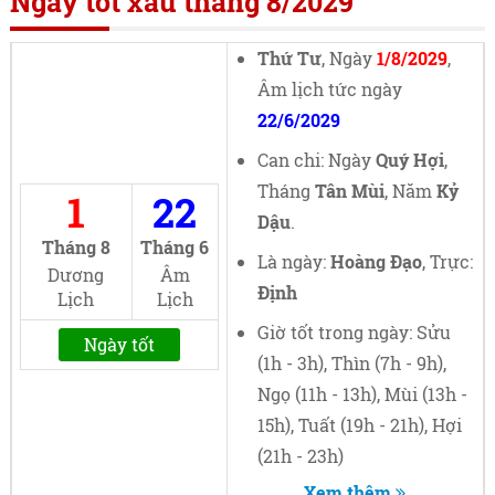
Ngày tốt xấu tháng 8/2029
Thứ Tư
, Ngày
1/8/2029
,
Âm lịch tức ngày
22/6/2029
Can chi: Ngày
Quý Hợi
,
Tháng
Tân Mùi
, Năm
Kỷ
1
22
Dậu
.
Tháng 8
Tháng 6
Là ngày:
Hoàng Đạo
, Trực:
Dương
Âm
Định
Lịch
Lịch
Giờ tốt trong ngày: Sửu
Ngày tốt
(1h - 3h), Thìn (7h - 9h),
Ngọ (11h - 13h), Mùi (13h -
15h), Tuất (19h - 21h), Hợi
(21h - 23h)
Xem thêm