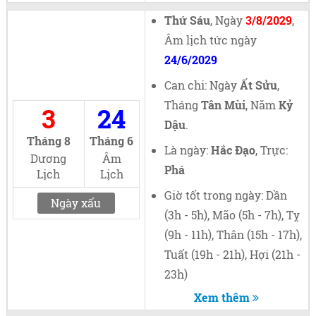
Thứ Sáu
, Ngày
3/8/2029
,
Âm lịch tức ngày
24/6/2029
Can chi: Ngày
Ất Sửu
,
Tháng
Tân Mùi
, Năm
Kỷ
3
24
Dậu
.
Tháng 8
Tháng 6
Là ngày:
Hắc Đạo
, Trực:
Dương
Âm
Phá
Lịch
Lịch
Giờ tốt trong ngày: Dần
Ngày xấu
(3h - 5h), Mão (5h - 7h), Tỵ
(9h - 11h), Thân (15h - 17h),
Tuất (19h - 21h), Hợi (21h -
23h)
Xem thêm