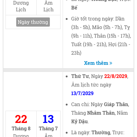
Dương
Âm
Bế
Lịch
Lịch
Giờ tốt trong ngày: Dần
Ngày thường
(3h - 5h), Mão (5h - 7h), Tỵ
(9h - 11h), Thân (15h - 17h),
Tuất (19h - 21h), Hợi (21h -
23h)
Xem thêm
Thứ Tư
, Ngày
22/8/2029
,
Âm lịch tức ngày
13/7/2029
Can chi: Ngày
Giáp Thân
,
Tháng
Nhâm Thân
, Năm
22
13
Kỷ Dậu
.
Tháng 8
Tháng 7
Là ngày:
Thường
, Trực:
Dương
Âm