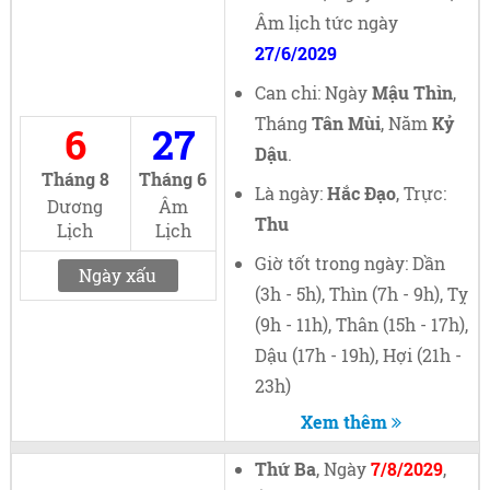
Âm lịch tức ngày
27/6/2029
Can chi: Ngày
Mậu Thìn
,
Tháng
Tân Mùi
, Năm
Kỷ
6
27
Dậu
.
Tháng 8
Tháng 6
Là ngày:
Hắc Đạo
, Trực:
Dương
Âm
Thu
Lịch
Lịch
Giờ tốt trong ngày: Dần
Ngày xấu
(3h - 5h), Thìn (7h - 9h), Tỵ
(9h - 11h), Thân (15h - 17h),
Dậu (17h - 19h), Hợi (21h -
23h)
Xem thêm
Thứ Ba
, Ngày
7/8/2029
,