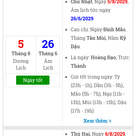
Chủ Nhật
, Ngày
5/8/2029
,
Âm lịch tức ngày
26/6/2029
Can chi: Ngày
Đinh Mão
,
Tháng
Tân Mùi
, Năm
Kỷ
5
26
Dậu
.
Tháng 8
Tháng 6
Là ngày:
Hoàng Đạo
, Trực:
Dương
Âm
Thành
Lịch
Lịch
Giờ tốt trong ngày: Tý
Ngày tốt
(23h - 1h), Dần (3h - 5h),
Mão (5h - 7h), Ngọ (11h -
13h), Mùi (13h - 15h), Dậu
(17h - 19h)
Xem thêm
Thứ Hai
, Ngày
6/8/2029
,