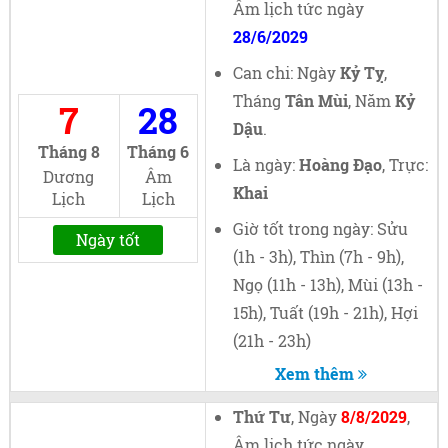
Âm lịch tức ngày
28/6/2029
Can chi: Ngày
Kỷ Tỵ
,
Tháng
Tân Mùi
, Năm
Kỷ
7
28
Dậu
.
Tháng 8
Tháng 6
Là ngày:
Hoàng Đạo
, Trực:
Dương
Âm
Khai
Lịch
Lịch
Giờ tốt trong ngày: Sửu
Ngày tốt
(1h - 3h), Thìn (7h - 9h),
Ngọ (11h - 13h), Mùi (13h -
15h), Tuất (19h - 21h), Hợi
(21h - 23h)
Xem thêm
Thứ Tư
, Ngày
8/8/2029
,
Âm lịch tức ngày