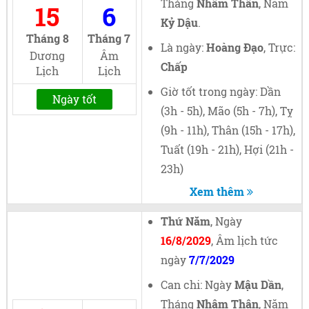
Tháng
Nhâm Thân
, Năm
15
6
Kỷ Dậu
.
Tháng 8
Tháng 7
Là ngày:
Hoàng Đạo
, Trực:
Dương
Âm
Chấp
Lịch
Lịch
Giờ tốt trong ngày: Dần
Ngày tốt
(3h - 5h), Mão (5h - 7h), Tỵ
(9h - 11h), Thân (15h - 17h),
Tuất (19h - 21h), Hợi (21h -
23h)
Xem thêm
Thứ Năm
, Ngày
16/8/2029
, Âm lịch tức
ngày
7/7/2029
Can chi: Ngày
Mậu Dần
,
Tháng
Nhâm Thân
, Năm