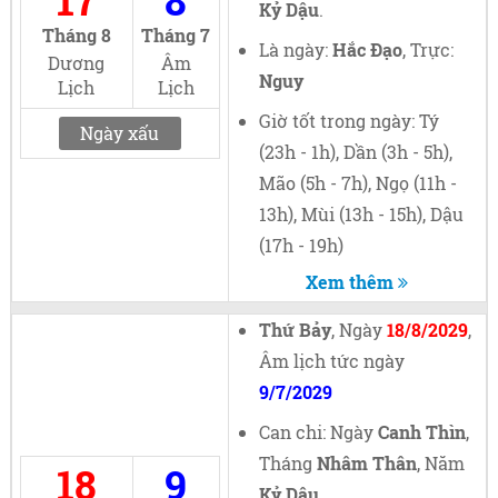
17
8
Kỷ Dậu
.
Tháng 8
Tháng 7
Là ngày:
Hắc Đạo
, Trực:
Dương
Âm
Nguy
Lịch
Lịch
Giờ tốt trong ngày: Tý
Ngày xấu
(23h - 1h), Dần (3h - 5h),
Mão (5h - 7h), Ngọ (11h -
13h), Mùi (13h - 15h), Dậu
(17h - 19h)
Xem thêm
Thứ Bảy
, Ngày
18/8/2029
,
Âm lịch tức ngày
9/7/2029
Can chi: Ngày
Canh Thìn
,
Tháng
Nhâm Thân
, Năm
18
9
Kỷ Dậu
.