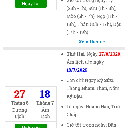
Giờ tốt trong ngày: Tý
Ngày tốt
(23h - 1h), Sửu (1h - 3h),
Mão (5h - 7h), Ngọ (11h -
13h), Thân (15h - 17h), Dậu
(17h - 19h)
Xem thêm
Thứ Hai
, Ngày
27/8/2029
,
Âm lịch tức ngày
18/7/2029
Can chi: Ngày
Kỷ Sửu
,
Tháng
Nhâm Thân
, Năm
27
18
Kỷ Dậu
.
Tháng 8
Tháng 7
Là ngày:
Hoàng Đạo
, Trực:
Dương
Âm
Chấp
Lịch
Lịch
Giờ tốt trong ngày: Dần
Ngày tốt