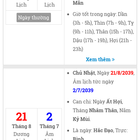
Mãn
Lịch
Lịch
Giờ tốt trong ngày: Dần
Ngày thường
(3h - 5h), Thìn (7h - 9h), Tỵ
(9h - 11h), Thân (15h - 17h),
Dậu (17h - 19h), Hợi (21h -
23h)
Xem thêm
Chủ Nhật
, Ngày
21/8/2039
,
Âm lịch tức ngày
2/7/2039
Can chi: Ngày
Ất Hợi
,
Tháng
Nhâm Thân
, Năm
21
2
Kỷ Mùi
.
Tháng 8
Tháng 7
Là ngày:
Hắc Đạo
, Trực:
Dương
Âm
Bình