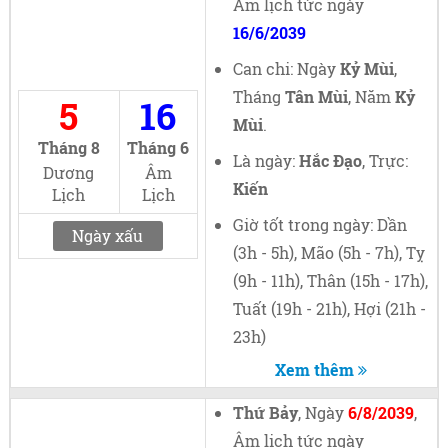
Âm lịch tức ngày
16/6/2039
Can chi: Ngày
Kỷ Mùi
,
Tháng
Tân Mùi
, Năm
Kỷ
5
16
Mùi
.
Tháng 8
Tháng 6
Là ngày:
Hắc Đạo
, Trực:
Dương
Âm
Kiến
Lịch
Lịch
Giờ tốt trong ngày: Dần
Ngày xấu
(3h - 5h), Mão (5h - 7h), Tỵ
(9h - 11h), Thân (15h - 17h),
Tuất (19h - 21h), Hợi (21h -
23h)
Xem thêm
Thứ Bảy
, Ngày
6/8/2039
,
Âm lịch tức ngày