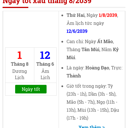
Ngày tốt xấu tháng 8/2039
Thứ Hai
, Ngày
1/8/2039
,
Âm lịch tức ngày
12/6/2039
Can chi: Ngày
Ất Mão
,
Tháng
Tân Mùi
, Năm
Kỷ
1
12
Mùi
.
Tháng 8
Tháng 6
Là ngày:
Hoàng Đạo
, Trực:
Dương
Âm
Thành
Lịch
Lịch
Giờ tốt trong ngày: Tý
Ngày tốt
(23h - 1h), Dần (3h - 5h),
Mão (5h - 7h), Ngọ (11h -
13h), Mùi (13h - 15h), Dậu
(17h - 19h)
Xem thêm