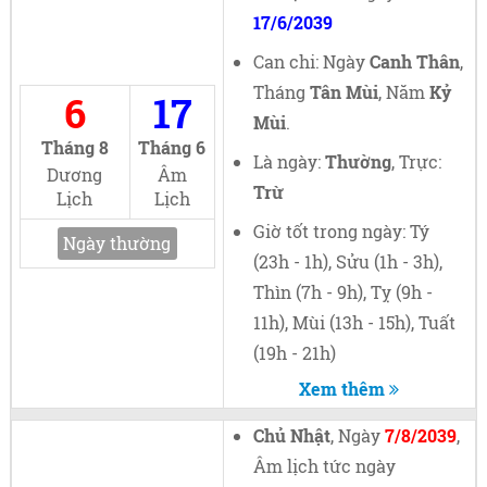
17/6/2039
Can chi: Ngày
Canh Thân
,
Tháng
Tân Mùi
, Năm
Kỷ
6
17
Mùi
.
Tháng 8
Tháng 6
Là ngày:
Thường
, Trực:
Dương
Âm
Trừ
Lịch
Lịch
Giờ tốt trong ngày: Tý
Ngày thường
(23h - 1h), Sửu (1h - 3h),
Thìn (7h - 9h), Tỵ (9h -
11h), Mùi (13h - 15h), Tuất
(19h - 21h)
Xem thêm
Chủ Nhật
, Ngày
7/8/2039
,
Âm lịch tức ngày