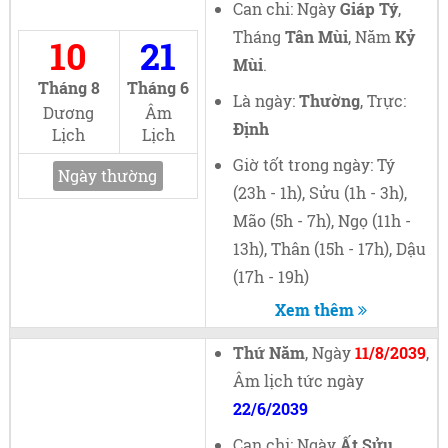
Can chi: Ngày
Giáp Tý
,
Tháng
Tân Mùi
, Năm
Kỷ
10
21
Mùi
.
Tháng 8
Tháng 6
Là ngày:
Thường
, Trực:
Dương
Âm
Định
Lịch
Lịch
Giờ tốt trong ngày: Tý
Ngày thường
(23h - 1h), Sửu (1h - 3h),
Mão (5h - 7h), Ngọ (11h -
13h), Thân (15h - 17h), Dậu
(17h - 19h)
Xem thêm
Thứ Năm
, Ngày
11/8/2039
,
Âm lịch tức ngày
22/6/2039
Can chi: Ngày
Ất Sửu
,