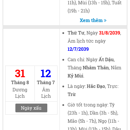
11h), Mùi (13h - 15h), Tuất
(19h - 21h)
Xem thêm
Thứ Tư
, Ngày
31/8/2039
,
Âm lịch tức ngày
12/7/2039
Can chi: Ngày
Ất Dậu
,
Tháng
Nhâm Thân
, Năm
31
12
Kỷ Mùi
.
Tháng 8
Tháng 7
Là ngày:
Hắc Đạo
, Trực:
Dương
Âm
Trừ
Lịch
Lịch
Giờ tốt trong ngày: Tý
Ngày xấu
(23h - 1h), Dần (3h - 5h),
Mão (5h - 7h), Ngọ (11h -
13h), Mùi (13h - 15h), Dậu