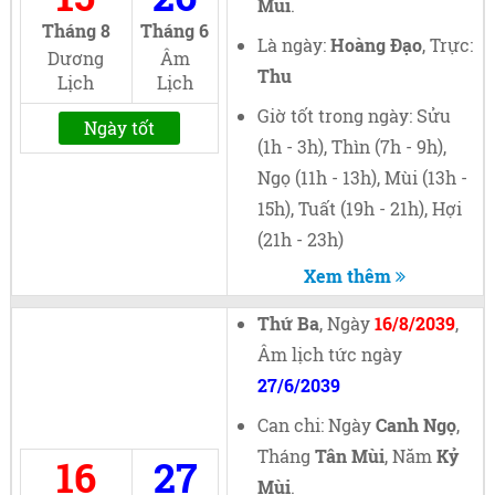
Mùi
.
Tháng 8
Tháng 6
Là ngày:
Hoàng Đạo
, Trực:
Dương
Âm
Thu
Lịch
Lịch
Giờ tốt trong ngày: Sửu
Ngày tốt
(1h - 3h), Thìn (7h - 9h),
Ngọ (11h - 13h), Mùi (13h -
15h), Tuất (19h - 21h), Hợi
(21h - 23h)
Xem thêm
Thứ Ba
, Ngày
16/8/2039
,
Âm lịch tức ngày
27/6/2039
Can chi: Ngày
Canh Ngọ
,
Tháng
Tân Mùi
, Năm
Kỷ
16
27
Mùi
.