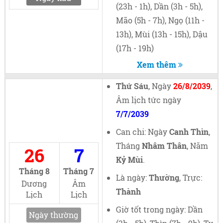
(23h - 1h), Dần (3h - 5h),
Mão (5h - 7h), Ngọ (11h -
13h), Mùi (13h - 15h), Dậu
(17h - 19h)
Xem thêm
Thứ Sáu
, Ngày
26/8/2039
,
Âm lịch tức ngày
7/7/2039
Can chi: Ngày
Canh Thìn
,
Tháng
Nhâm Thân
, Năm
26
7
Kỷ Mùi
.
Tháng 8
Tháng 7
Là ngày:
Thường
, Trực:
Dương
Âm
Thành
Lịch
Lịch
Giờ tốt trong ngày: Dần
Ngày thường