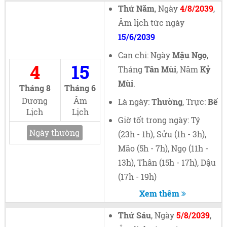
Thứ Năm
, Ngày
4/8/2039
,
Âm lịch tức ngày
15/6/2039
Can chi: Ngày
Mậu Ngọ
,
4
15
Tháng
Tân Mùi
, Năm
Kỷ
Mùi
.
Tháng 8
Tháng 6
Dương
Âm
Là ngày:
Thường
, Trực:
Bế
Lịch
Lịch
Giờ tốt trong ngày: Tý
Ngày thường
(23h - 1h), Sửu (1h - 3h),
Mão (5h - 7h), Ngọ (11h -
13h), Thân (15h - 17h), Dậu
(17h - 19h)
Xem thêm
Thứ Sáu
, Ngày
5/8/2039
,