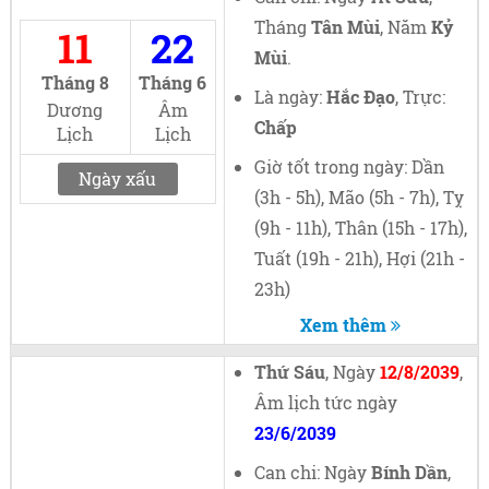
Tháng
Tân Mùi
, Năm
Kỷ
11
22
Mùi
.
Tháng 8
Tháng 6
Là ngày:
Hắc Đạo
, Trực:
Dương
Âm
Chấp
Lịch
Lịch
Giờ tốt trong ngày: Dần
Ngày xấu
(3h - 5h), Mão (5h - 7h), Tỵ
(9h - 11h), Thân (15h - 17h),
Tuất (19h - 21h), Hợi (21h -
23h)
Xem thêm
Thứ Sáu
, Ngày
12/8/2039
,
Âm lịch tức ngày
23/6/2039
Can chi: Ngày
Bính Dần
,