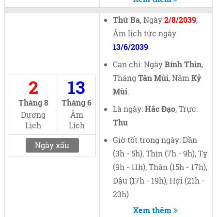
Thứ Ba
, Ngày
2/8/2039
,
Âm lịch tức ngày
13/6/2039
Can chi: Ngày
Bính Thìn
,
Tháng
Tân Mùi
, Năm
Kỷ
2
13
Mùi
.
Tháng 8
Tháng 6
Là ngày:
Hắc Đạo
, Trực:
Dương
Âm
Thu
Lịch
Lịch
Giờ tốt trong ngày: Dần
Ngày xấu
(3h - 5h), Thìn (7h - 9h), Tỵ
(9h - 11h), Thân (15h - 17h),
Dậu (17h - 19h), Hợi (21h -
23h)
Xem thêm