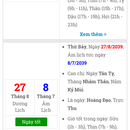
(3h - 5h), Thìn (7h - 9h), Tỵ
(9h - 11h), Thân (15h - 17h),
Dậu (17h - 19h), Hợi (21h -
23h)
Xem thêm
Thứ Bảy
, Ngày
27/8/2039
,
Âm lịch tức ngày
8/7/2039
Can chi: Ngày
Tân Tỵ
,
Tháng
Nhâm Thân
, Năm
27
8
Kỷ Mùi
.
Tháng 8
Tháng 7
Là ngày:
Hoàng Đạo
, Trực:
Dương
Âm
Thu
Lịch
Lịch
Giờ tốt trong ngày: Sửu
Ngày tốt
(1h - 3h), Thìn (7h - 9h),