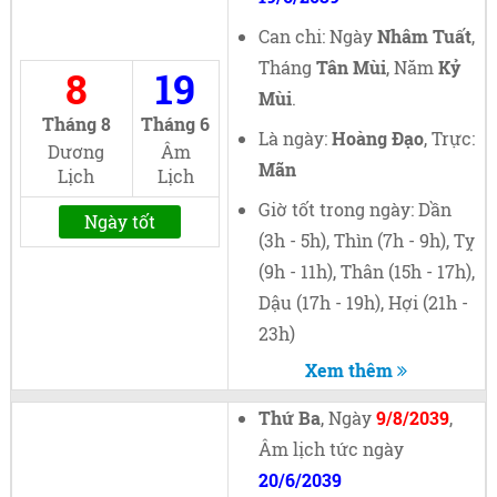
Can chi: Ngày
Nhâm Tuất
,
Tháng
Tân Mùi
, Năm
Kỷ
8
19
Mùi
.
Tháng 8
Tháng 6
Là ngày:
Hoàng Đạo
, Trực:
Dương
Âm
Mãn
Lịch
Lịch
Giờ tốt trong ngày: Dần
Ngày tốt
(3h - 5h), Thìn (7h - 9h), Tỵ
(9h - 11h), Thân (15h - 17h),
Dậu (17h - 19h), Hợi (21h -
23h)
Xem thêm
Thứ Ba
, Ngày
9/8/2039
,
Âm lịch tức ngày
20/6/2039