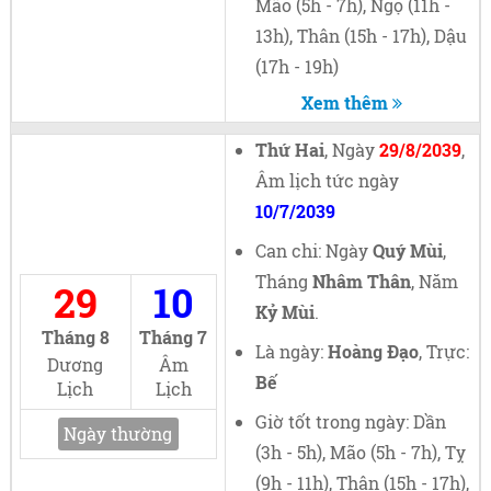
Mão (5h - 7h), Ngọ (11h -
13h), Thân (15h - 17h), Dậu
(17h - 19h)
Xem thêm
Thứ Hai
, Ngày
29/8/2039
,
Âm lịch tức ngày
10/7/2039
Can chi: Ngày
Quý Mùi
,
Tháng
Nhâm Thân
, Năm
29
10
Kỷ Mùi
.
Tháng 8
Tháng 7
Là ngày:
Hoàng Đạo
, Trực:
Dương
Âm
Bế
Lịch
Lịch
Giờ tốt trong ngày: Dần
Ngày thường
(3h - 5h), Mão (5h - 7h), Tỵ
(9h - 11h), Thân (15h - 17h),