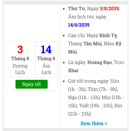
Thứ Tư
, Ngày
3/8/2039
,
Âm lịch tức ngày
14/6/2039
Can chi: Ngày
Đinh Tỵ
,
Tháng
Tân Mùi
, Năm
Kỷ
3
14
Mùi
.
Tháng 8
Tháng 6
Là ngày:
Hoàng Đạo
, Trực:
Dương
Âm
Khai
Lịch
Lịch
Giờ tốt trong ngày: Sửu
Ngày tốt
(1h - 3h), Thìn (7h - 9h),
Ngọ (11h - 13h), Mùi (13h -
15h), Tuất (19h - 21h), Hợi
(21h - 23h)
Xem thêm