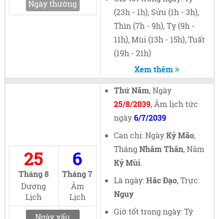
Ngày thường
(23h - 1h), Sửu (1h - 3h),
Thìn (7h - 9h), Tỵ (9h -
11h), Mùi (13h - 15h), Tuất
(19h - 21h)
Xem thêm
Thứ Năm
, Ngày
25/8/2039
, Âm lịch tức
ngày
6/7/2039
Can chi: Ngày
Kỷ Mão
,
Tháng
Nhâm Thân
, Năm
25
6
Kỷ Mùi
.
Tháng 8
Tháng 7
Là ngày:
Hắc Đạo
, Trực:
Dương
Âm
Nguy
Lịch
Lịch
Giờ tốt trong ngày: Tý
Ngày xấu