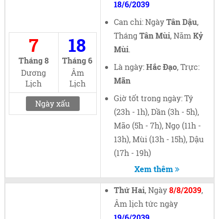
18/6/2039
Can chi: Ngày
Tân Dậu
,
Tháng
Tân Mùi
, Năm
Kỷ
7
18
Mùi
.
Tháng 8
Tháng 6
Là ngày:
Hắc Đạo
, Trực:
Dương
Âm
Mãn
Lịch
Lịch
Giờ tốt trong ngày: Tý
Ngày xấu
(23h - 1h), Dần (3h - 5h),
Mão (5h - 7h), Ngọ (11h -
13h), Mùi (13h - 15h), Dậu
(17h - 19h)
Xem thêm
Thứ Hai
, Ngày
8/8/2039
,
Âm lịch tức ngày
19/6/2039