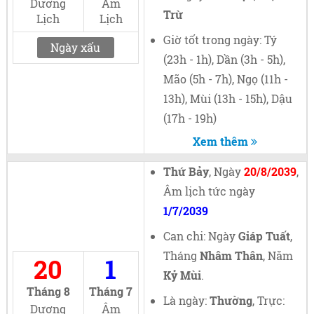
Dương
Âm
Trừ
Lịch
Lịch
Giờ tốt trong ngày: Tý
Ngày xấu
(23h - 1h), Dần (3h - 5h),
Mão (5h - 7h), Ngọ (11h -
13h), Mùi (13h - 15h), Dậu
(17h - 19h)
Xem thêm
Thứ Bảy
, Ngày
20/8/2039
,
Âm lịch tức ngày
1/7/2039
Can chi: Ngày
Giáp Tuất
,
Tháng
Nhâm Thân
, Năm
20
1
Kỷ Mùi
.
Tháng 8
Tháng 7
Là ngày:
Thường
, Trực:
Dương
Âm