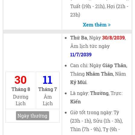
Tuất (19h - 21h), Hợi (21h -
23h)
Xem thêm
Thứ Ba
, Ngày
30/8/2039
,
Âm lịch tức ngày
11/7/2039
Can chi: Ngày
Giáp Thân
,
Tháng
Nhâm Thân
, Năm
30
11
Kỷ Mùi
.
Tháng 8
Tháng 7
Là ngày:
Thường
, Trực:
Dương
Âm
Kiến
Lịch
Lịch
Giờ tốt trong ngày: Tý
Ngày thường
(23h - 1h), Sửu (1h - 3h),
Thìn (7h - 9h), Tỵ (9h -