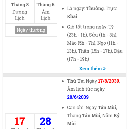
Tháng 8
Tháng 6
Là ngày:
Thường
, Trực:
Dương
Âm
Khai
Lịch
Lịch
Giờ tốt trong ngày: Tý
Ngày thường
(23h - 1h), Sửu (1h - 3h),
Mão (5h - 7h), Ngọ (11h -
13h), Thân (15h - 17h), Dậu
(17h - 19h)
Xem thêm
Thứ Tư
, Ngày
17/8/2039
,
Âm lịch tức ngày
28/6/2039
Can chi: Ngày
Tân Mùi
,
Tháng
Tân Mùi
, Năm
Kỷ
17
28
Mùi
.