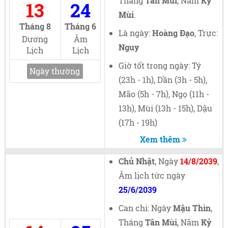
Tháng
Tân Mùi
, Năm
Kỷ
13
24
Mùi
.
Tháng 8
Tháng 6
Là ngày:
Hoàng Đạo
, Trực:
Dương
Âm
Nguy
Lịch
Lịch
Giờ tốt trong ngày: Tý
Ngày thường
(23h - 1h), Dần (3h - 5h),
Mão (5h - 7h), Ngọ (11h -
13h), Mùi (13h - 15h), Dậu
(17h - 19h)
Xem thêm
Chủ Nhật
, Ngày
14/8/2039
,
Âm lịch tức ngày
25/6/2039
Can chi: Ngày
Mậu Thìn
,
Tháng
Tân Mùi
, Năm
Kỷ