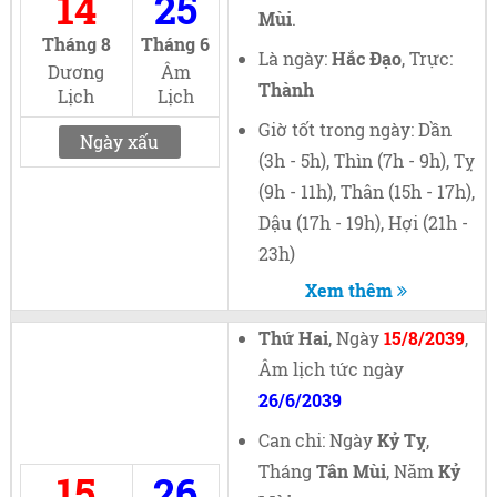
14
25
Mùi
.
Tháng 8
Tháng 6
Là ngày:
Hắc Đạo
, Trực:
Dương
Âm
Thành
Lịch
Lịch
Giờ tốt trong ngày: Dần
Ngày xấu
(3h - 5h), Thìn (7h - 9h), Tỵ
(9h - 11h), Thân (15h - 17h),
Dậu (17h - 19h), Hợi (21h -
23h)
Xem thêm
Thứ Hai
, Ngày
15/8/2039
,
Âm lịch tức ngày
26/6/2039
Can chi: Ngày
Kỷ Tỵ
,
Tháng
Tân Mùi
, Năm
Kỷ
15
26