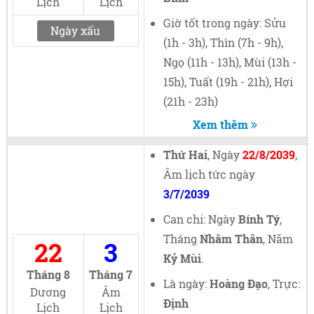
Lịch
Lịch
Giờ tốt trong ngày: Sửu
Ngày xấu
(1h - 3h), Thìn (7h - 9h),
Ngọ (11h - 13h), Mùi (13h -
15h), Tuất (19h - 21h), Hợi
(21h - 23h)
Xem thêm
Thứ Hai
, Ngày
22/8/2039
,
Âm lịch tức ngày
3/7/2039
Can chi: Ngày
Bính Tý
,
Tháng
Nhâm Thân
, Năm
22
3
Kỷ Mùi
.
Tháng 8
Tháng 7
Là ngày:
Hoàng Đạo
, Trực:
Dương
Âm
Định
Lịch
Lịch