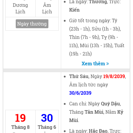
Là ngày:
Thường
, Trực:
Dương
Âm
Kiến
Lịch
Lịch
Giờ tốt trong ngày: Tý
Ngày thường
(23h - 1h), Sửu (1h - 3h),
Thìn (7h - 9h), Tỵ (9h -
11h), Mùi (13h - 15h), Tuất
(19h - 21h)
Xem thêm
Thứ Sáu
, Ngày
19/8/2039
,
Âm lịch tức ngày
30/6/2039
Can chi: Ngày
Quý Dậu
,
Tháng
Tân Mùi
, Năm
Kỷ
19
30
Mùi
.
Tháng 8
Tháng 6
Là ngày:
Hắc Đạo
, Trực: