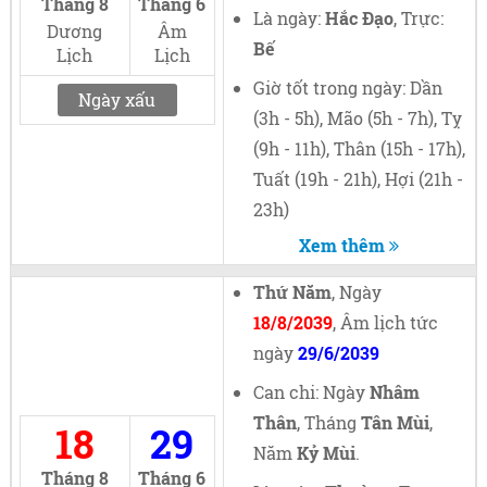
Tháng 8
Tháng 6
Là ngày:
Hắc Đạo
, Trực:
Dương
Âm
Bế
Lịch
Lịch
Giờ tốt trong ngày: Dần
Ngày xấu
(3h - 5h), Mão (5h - 7h), Tỵ
(9h - 11h), Thân (15h - 17h),
Tuất (19h - 21h), Hợi (21h -
23h)
Xem thêm
Thứ Năm
, Ngày
18/8/2039
, Âm lịch tức
ngày
29/6/2039
Can chi: Ngày
Nhâm
Thân
, Tháng
Tân Mùi
,
18
29
Năm
Kỷ Mùi
.
Tháng 8
Tháng 6