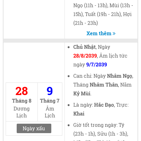
Ngọ (11h - 13h), Mùi (13h -
15h), Tuất (19h - 21h), Hợi
(21h - 23h)
Xem thêm
Chủ Nhật
, Ngày
28/8/2039
, Âm lịch tức
ngày
9/7/2039
Can chi: Ngày
Nhâm Ngọ
,
Tháng
Nhâm Thân
, Năm
28
9
Kỷ Mùi
.
Tháng 8
Tháng 7
Là ngày:
Hắc Đạo
, Trực:
Dương
Âm
Khai
Lịch
Lịch
Giờ tốt trong ngày: Tý
Ngày xấu
(23h - 1h), Sửu (1h - 3h),