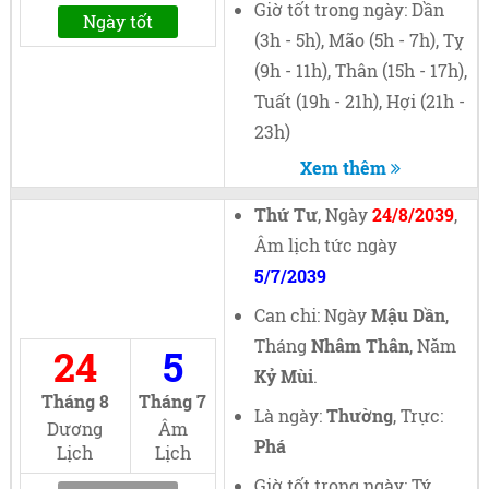
Giờ tốt trong ngày: Dần
Ngày tốt
(3h - 5h), Mão (5h - 7h), Tỵ
(9h - 11h), Thân (15h - 17h),
Tuất (19h - 21h), Hợi (21h -
23h)
Xem thêm
Thứ Tư
, Ngày
24/8/2039
,
Âm lịch tức ngày
5/7/2039
Can chi: Ngày
Mậu Dần
,
Tháng
Nhâm Thân
, Năm
24
5
Kỷ Mùi
.
Tháng 8
Tháng 7
Là ngày:
Thường
, Trực:
Dương
Âm
Phá
Lịch
Lịch
Giờ tốt trong ngày: Tý