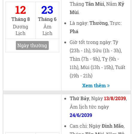
Tháng
Tân Mùi
, Năm
Kỷ
12
23
Mùi
.
Tháng 8
Tháng 6
Là ngày:
Thường
, Trực:
Dương
Âm
Phá
Lịch
Lịch
Giờ tốt trong ngày: Tý
Ngày thường
(23h - 1h), Sửu (1h - 3h),
Thìn (7h - 9h), Tỵ (9h -
11h), Mùi (13h - 15h), Tuất
(19h - 21h)
Xem thêm
Thứ Bảy
, Ngày
13/8/2039
,
Âm lịch tức ngày
24/6/2039
Can chi: Ngày
Đinh Mão
,