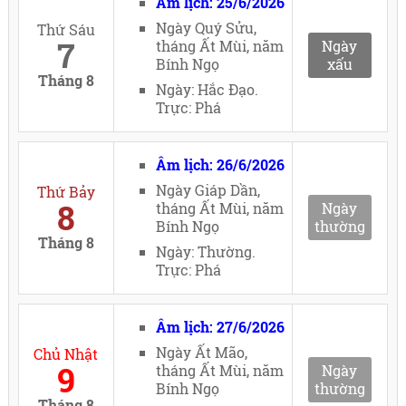
Âm lịch: 25/6/2026
Ngày Quý Sửu,
Thứ Sáu
7
tháng Ất Mùi, năm
Ngày
Bính Ngọ
xấu
Tháng 8
Ngày: Hắc Đạo.
Trực: Phá
Âm lịch: 26/6/2026
Ngày Giáp Dần,
Thứ Bảy
8
tháng Ất Mùi, năm
Ngày
Bính Ngọ
thường
Tháng 8
Ngày: Thường.
Trực: Phá
Âm lịch: 27/6/2026
Ngày Ất Mão,
Chủ Nhật
9
tháng Ất Mùi, năm
Ngày
Bính Ngọ
thường
Tháng 8