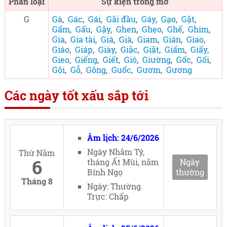
Phân loại
Sự kiện trong mơ
G
Gà
,
Gác
,
Gái
,
Gãi đầu
,
Gáy
,
Gạo
,
Gặt
,
Gấm
,
Gấu
,
Gậy
,
Ghen
,
Ghẹo
,
Ghế
,
Ghim
,
Gia
,
Gia tài
,
Giá
,
Già
,
Giam
,
Gián
,
Giao
,
Giáo
,
Giáp
,
Giày
,
Giặc
,
Giặt
,
Giấm
,
Giấy
,
Gieo
,
Giếng
,
Giết
,
Gió
,
Giường
,
Gốc
,
Gối
,
Gội
,
Gỗ
,
Gông
,
Guốc
,
Gươm
,
Gương
Các ngày tốt xấu sắp tới
Âm lịch: 24/6/2026
Ngày Nhâm Tý,
Thứ Năm
6
tháng Ất Mùi, năm
Ngày
Bính Ngọ
thường
Tháng 8
Ngày: Thường.
Trực: Chấp