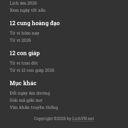
Lịch âm 2026
Xem ngày tốt xấu
12 cung hoàng đạo
Tử vi hôm nay
Tử vi 2026
12 con giáp
Tử vi trọn đời
Tử vi 12 con giáp 2026
Mục khác
Đổi ngày âm dương
Giải mã giấc mơ
Văn khấn truyền thống
Copyright ©2026 by
LichVN.net