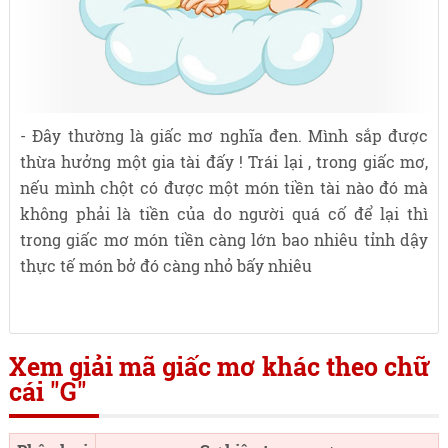
- Đây thường là giấc mơ nghĩa đen. Mình sắp được
thừa hưởng một gia tài đấy ! Trái lại , trong giấc mơ,
nếu mình chột có được một món tiền tài nào đó mà
không phải là tiền của do người quá cố để lại thì
trong giấc mơ món tiền càng lớn bao nhiêu tỉnh dậy
thực tế món bở đó càng nhỏ bấy nhiêu
Xem giải mã giấc mơ khác theo chữ
cái "G"