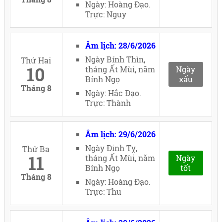
Ngày: Hoàng Đạo.
Trực: Nguy
Âm lịch: 28/6/2026
Ngày Bính Thìn,
Thứ Hai
10
tháng Ất Mùi, năm
Ngày
Bính Ngọ
xấu
Tháng 8
Ngày: Hắc Đạo.
Trực: Thành
Âm lịch: 29/6/2026
Ngày Đinh Tỵ,
Thứ Ba
11
tháng Ất Mùi, năm
Ngày
Bính Ngọ
tốt
Tháng 8
Ngày: Hoàng Đạo.
Trực: Thu