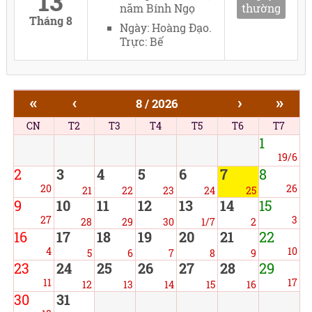
13
năm Bính Ngọ
thường
Tháng 8
Ngày: Hoàng Đạo.
Trực: Bế
«
‹
›
»
8 / 2026
CN
T2
T3
T4
T5
T6
T7
1
19/6
2
3
4
5
6
7
8
20
26
21
22
23
24
25
9
10
11
12
13
14
15
27
3
28
29
30
1/7
2
16
17
18
19
20
21
22
4
10
5
6
7
8
9
23
24
25
26
27
28
29
11
17
12
13
14
15
16
30
31