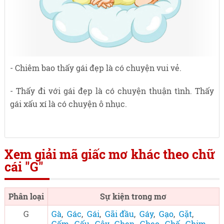
- Chiêm bao thấy gái đẹp là có chuyện vui vẻ.
- Thấy đi với gái đẹp là có chuyện thuận tình. Thấy
gái xấu xí là có chuyện ô nhục.
Xem giải mã giấc mơ khác theo chữ
cái "G"
Phân loại
Sự kiện trong mơ
G
Gà
,
Gác
,
Gái
,
Gãi đầu
,
Gáy
,
Gạo
,
Gặt
,
Gấm
,
Gấu
,
Gậy
,
Ghen
,
Ghẹo
,
Ghế
,
Ghim
,