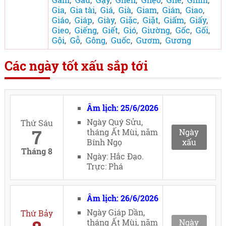
Gia
,
Gia tài
,
Giá
,
Già
,
Giam
,
Gián
,
Giao
,
Giáo
,
Giáp
,
Giày
,
Giặc
,
Giặt
,
Giấm
,
Giấy
,
Gieo
,
Giếng
,
Giết
,
Gió
,
Giường
,
Gốc
,
Gối
,
Gội
,
Gỗ
,
Gông
,
Guốc
,
Gươm
,
Gương
Các ngày tốt xấu sắp tới
Âm lịch: 25/6/2026
Ngày Quý Sửu,
Thứ Sáu
7
tháng Ất Mùi, năm
Ngày
Bính Ngọ
xấu
Tháng 8
Ngày: Hắc Đạo.
Trực: Phá
Âm lịch: 26/6/2026
Ngày Giáp Dần,
Thứ Bảy
tháng Ất Mùi, năm
Ngày