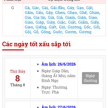
G
Gà
,
Gác
,
Gái
,
Gãi đầu
,
Gáy
,
Gạo
,
Gặt
,
Gấm
,
Gấu
,
Gậy
,
Ghen
,
Ghẹo
,
Ghế
,
Ghim
,
Gia
,
Gia tài
,
Giá
,
Già
,
Giam
,
Gián
,
Giao
,
Giáo
,
Giáp
,
Giày
,
Giặc
,
Giặt
,
Giấm
,
Giấy
,
Gieo
,
Giếng
,
Giết
,
Gió
,
Giường
,
Gốc
,
Gối
,
Gội
,
Gỗ
,
Gông
,
Guốc
,
Gươm
,
Gương
Các ngày tốt xấu sắp tới
Âm lịch: 26/6/2026
Ngày Giáp Dần,
Thứ Bảy
8
tháng Ất Mùi, năm
Ngày
Bính Ngọ
thường
Tháng 8
Ngày: Thường.
Trực: Phá
Âm lịch: 27/6/2026