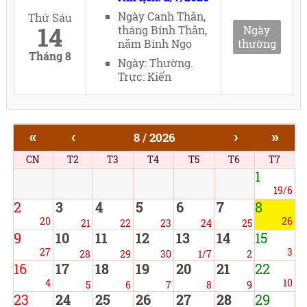
Ngày Canh Thân,
Thứ Sáu
14
tháng Bính Thân,
Ngày
năm Bính Ngọ
thường
Tháng 8
Ngày: Thường.
Trực: Kiến
«
‹
›
»
8 / 2026
CN
T2
T3
T4
T5
T6
T7
1
19/6
2
3
4
5
6
7
8
20
26
21
22
23
24
25
9
10
11
12
13
14
15
27
3
28
29
30
1/7
2
16
17
18
19
20
21
22
4
10
5
6
7
8
9
23
24
25
26
27
28
29