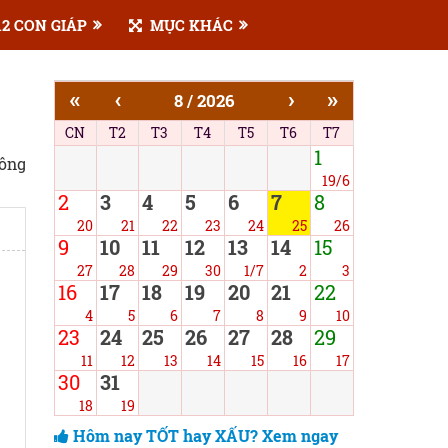
2 CON GIÁP
MỤC KHÁC
«
‹
›
»
8 / 2026
CN
T2
T3
T4
T5
T6
T7
1
công
19/6
2
3
4
5
6
7
8
20
21
22
23
24
25
26
9
10
11
12
13
14
15
27
28
29
30
1/7
2
3
16
17
18
19
20
21
22
4
5
6
7
8
9
10
23
24
25
26
27
28
29
11
12
13
14
15
16
17
30
31
18
19
Hôm nay TỐT hay XẤU? Xem ngay