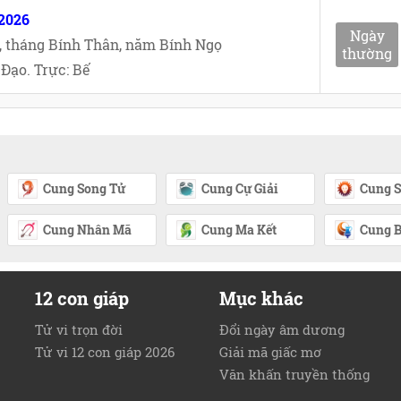
/2026
Ngày
, tháng Bính Thân, năm Bính Ngọ
thường
Đạo. Trực: Bế
Cung Song Tử
Cung Cự Giải
Cung S
Cung Nhân Mã
Cung Ma Kết
Cung B
12 con giáp
Mục khác
Tử vi trọn đời
Đổi ngày âm dương
Tử vi 12 con giáp 2026
Giải mã giấc mơ
Văn khấn truyền thống