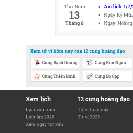
Thứ Năm
Âm lịch: 1/7
13
Ngày Kỷ Mùi
Tháng 8
Ngày: Hoàng 
Xem tử vi hôm nay của 12 cung hoàng đạo
Cung Bạch Dương
Cung Kim Ngưu
Cung Thiên Bình
Cung Bọ Cạp
Xem lịch
12 cung hoàng đạo
Lịch vạn niên
Tử vi hôm nay
Lịch âm 2026
Tử vi 2026
Xem ngày tốt xấu