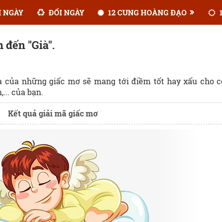
 NGÀY
ĐỔI NGÀY
12 CUNG HOÀNG ĐẠO
1
 đến "Già".
ĩa của những giấc mơ sẽ mang tới điềm tốt hay xấu cho 
... của bạn.
Kết quả giải mã giấc mơ