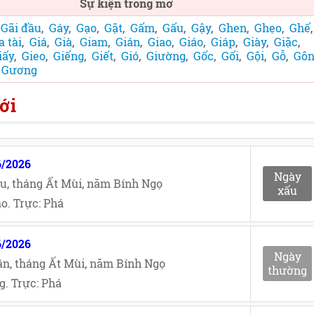
Sự kiện trong mơ
,
Gãi đầu
,
Gáy
,
Gạo
,
Gặt
,
Gấm
,
Gấu
,
Gậy
,
Ghen
,
Ghẹo
,
Ghế
a tài
,
Giá
,
Già
,
Giam
,
Gián
,
Giao
,
Giáo
,
Giáp
,
Giày
,
Giặc
,
iấy
,
Gieo
,
Giếng
,
Giết
,
Gió
,
Giường
,
Gốc
,
Gối
,
Gội
,
Gỗ
,
Gô
,
Gương
ới
6/2026
Ngày
u, tháng Ất Mùi, năm Bính Ngọ
xấu
o. Trực: Phá
6/2026
Ngày
n, tháng Ất Mùi, năm Bính Ngọ
thường
. Trực: Phá