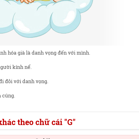
nh hóa già là danh vọng đến với mình.
người kính nể.
 đi đôi với danh vọng.
m cúng.
hác theo chữ cái "G"