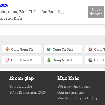
/2026
Ngày
hân, tháng Bính Thân, năm Bính Ngọ
thường
. Trực: Kiến
Cung Song Tử
Cung Cự Giải
Cung S
Cung Nhân Mã
Cung Ma Kết
Cung B
12 con giáp
Mục khác
Tử vi trọn đời
Đổi ngày âm dương
Tử vi 12 con giáp 2026
Giải mã giấc mơ
Văn khấn truyền thống