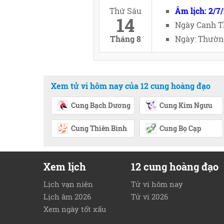
Thứ Sáu
Âm lịch: 2/7
14
Ngày Canh T
Tháng 8
Ngày: Thường
Xem tử vi hôm nay của 12 cung hoàng đạo
Cung Bạch Dương
Cung Kim Ngưu
Cung Thiên Bình
Cung Bọ Cạp
Xem lịch
12 cung hoàng đạo
Lịch vạn niên
Tử vi hôm nay
Lịch âm 2026
Tử vi 2026
Xem ngày tốt xấu