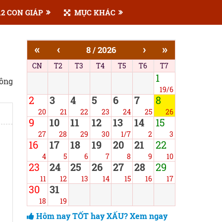
2 CON GIÁP
MỤC KHÁC
«
‹
›
»
8 / 2026
CN
T2
T3
T4
T5
T6
T7
1
công
19/6
2
3
4
5
6
7
8
20
21
22
23
24
25
26
9
10
11
12
13
14
15
27
28
29
30
1/7
2
3
16
17
18
19
20
21
22
4
5
6
7
8
9
10
23
24
25
26
27
28
29
11
12
13
14
15
16
17
30
31
18
19
Hôm nay TỐT hay XẤU? Xem ngay