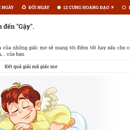
 NGÀY
ĐỔI NGÀY
12 CUNG HOÀNG ĐẠO
1
n đến "Gậy".
ĩa của những giấc mơ sẽ mang tới điềm tốt hay xấu cho 
... của bạn.
Kết quả giải mã giấc mơ