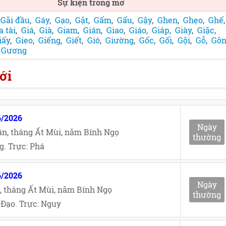
Sự kiện trong mơ
,
Gãi đầu
,
Gáy
,
Gạo
,
Gặt
,
Gấm
,
Gấu
,
Gậy
,
Ghen
,
Ghẹo
,
Ghế
a tài
,
Giá
,
Già
,
Giam
,
Gián
,
Giao
,
Giáo
,
Giáp
,
Giày
,
Giặc
,
iấy
,
Gieo
,
Giếng
,
Giết
,
Gió
,
Giường
,
Gốc
,
Gối
,
Gội
,
Gỗ
,
Gô
,
Gương
ới
6/2026
Ngày
n, tháng Ất Mùi, năm Bính Ngọ
thường
. Trực: Phá
6/2026
Ngày
, tháng Ất Mùi, năm Bính Ngọ
thường
Đạo. Trực: Nguy