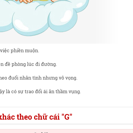
 việc phiền muộn.
nên đề phòng lúc đi đường.
heo đuổi nhân tình nhưng vô vọng.
y là có sự trao đổi ái ân thầm vụng.
hác theo chữ cái "G"