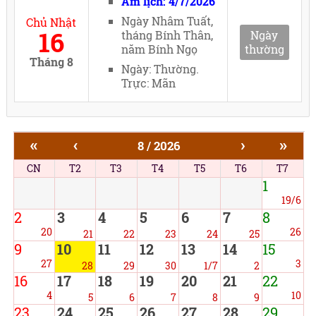
Âm lịch: 4/7/2026
Ngày Nhâm Tuất,
Chủ Nhật
16
tháng Bính Thân,
Ngày
năm Bính Ngọ
thường
Tháng 8
Ngày: Thường.
Trực: Mãn
«
‹
›
»
8 / 2026
CN
T2
T3
T4
T5
T6
T7
1
19/6
2
3
4
5
6
7
8
20
26
21
22
23
24
25
9
10
11
12
13
14
15
27
3
28
29
30
1/7
2
16
17
18
19
20
21
22
4
10
5
6
7
8
9
23
24
25
26
27
28
29