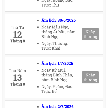
Ngày: Hoàng Đạo.
Trực: Thu
Âm lịch: 30/6/2026
Ngày Mậu Ngọ,
Thứ Tư
12
tháng Ất Mùi, năm
Ngày
Bính Ngọ
thường
Tháng 8
Ngày: Thường.
Trực: Khai
Âm lịch: 1/7/2026
Ngày Kỷ Mùi,
Thứ Năm
13
tháng Bính Thân,
Ngày
năm Bính Ngọ
thường
Tháng 8
Ngày: Hoàng Đạo.
Trực: Bế
Âm lịch: 2/7/2026