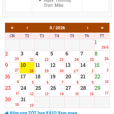
Trực: Mãn
«
‹
›
»
8 / 2026
CN
T2
T3
T4
T5
T6
T7
1
19/6
2
3
4
5
6
7
8
20
26
21
22
23
24
25
9
10
11
12
13
14
15
27
3
28
29
30
1/7
2
16
17
18
19
20
21
22
4
10
5
6
7
8
9
23
24
25
26
27
28
29
11
17
12
13
14
15
16
30
31
18
19
Hôm nay TỐT hay XẤU? Xem ngay