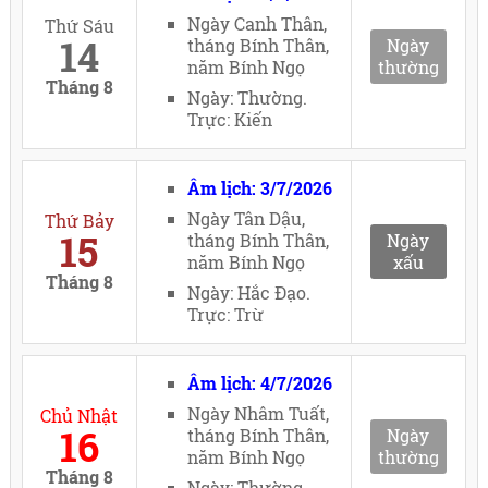
Ngày Canh Thân,
Thứ Sáu
14
tháng Bính Thân,
Ngày
năm Bính Ngọ
thường
Tháng 8
Ngày: Thường.
Trực: Kiến
Âm lịch: 3/7/2026
Ngày Tân Dậu,
Thứ Bảy
15
tháng Bính Thân,
Ngày
năm Bính Ngọ
xấu
Tháng 8
Ngày: Hắc Đạo.
Trực: Trừ
Âm lịch: 4/7/2026
Ngày Nhâm Tuất,
Chủ Nhật
16
tháng Bính Thân,
Ngày
năm Bính Ngọ
thường
Tháng 8
Ngày: Thường.