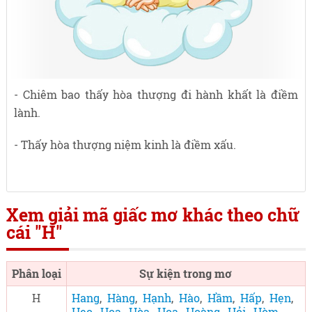
- Chiêm bao thấy hòa thượng đi hành khất là điềm
lành.
- Thấy hòa thượng niệm kinh là điềm xấu.
Xem giải mã giấc mơ khác theo chữ
cái "H"
Phân loại
Sự kiện trong mơ
H
Hang
,
Hàng
,
Hạnh
,
Hào
,
Hầm
,
Hấp
,
Hẹn
,
Heo
,
Hoa
,
Hòa
,
Họa
,
Hoàng
,
Hỏi
,
Hòm
,