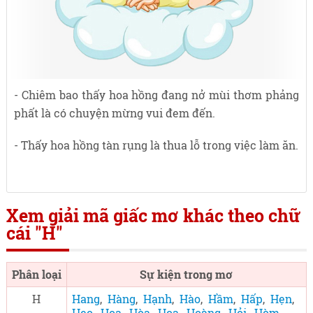
- Chiêm bao thấy hoa hồng đang nở mùi thơm phảng
phất là có chuyện mừng vui đem đến.
- Thấy hoa hồng tàn rụng là thua lỗ trong việc làm ăn.
Xem giải mã giấc mơ khác theo chữ
cái "H"
Phân loại
Sự kiện trong mơ
H
Hang
,
Hàng
,
Hạnh
,
Hào
,
Hầm
,
Hấp
,
Hẹn
,
Heo
,
Hoa
,
Hòa
,
Họa
,
Hoàng
,
Hỏi
,
Hòm
,