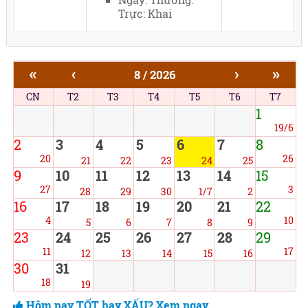
Trực: Khai
«
‹
›
»
8 / 2026
CN
T2
T3
T4
T5
T6
T7
1
19/6
2
3
4
5
6
7
8
20
26
21
22
23
24
25
9
10
11
12
13
14
15
27
3
28
29
30
1/7
2
16
17
18
19
20
21
22
4
10
5
6
7
8
9
23
24
25
26
27
28
29
11
17
12
13
14
15
16
30
31
18
19
Hôm nay TỐT hay XẤU? Xem ngay