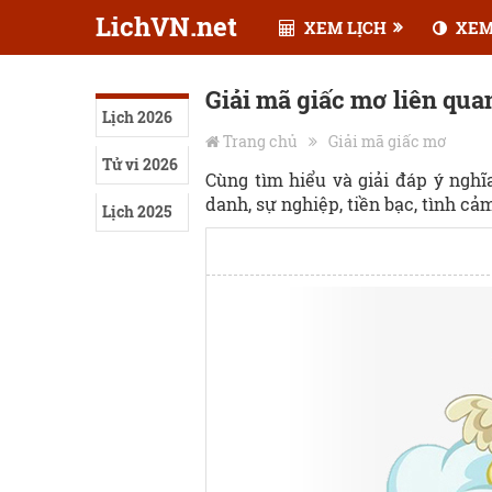
LichVN.net
XEM LỊCH
XEM
Giải mã giấc mơ liên qua
Lịch 2026
Trang chủ
Giải mã giấc mơ
Tử vi 2026
Cùng tìm hiểu và giải đáp ý ngh
danh, sự nghiệp, tiền bạc, tình cảm,
Lịch 2025