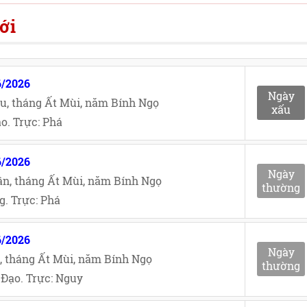
ới
6/2026
Ngày
u, tháng Ất Mùi, năm Bính Ngọ
xấu
o. Trực: Phá
6/2026
Ngày
n, tháng Ất Mùi, năm Bính Ngọ
thường
. Trực: Phá
6/2026
Ngày
, tháng Ất Mùi, năm Bính Ngọ
thường
Đạo. Trực: Nguy