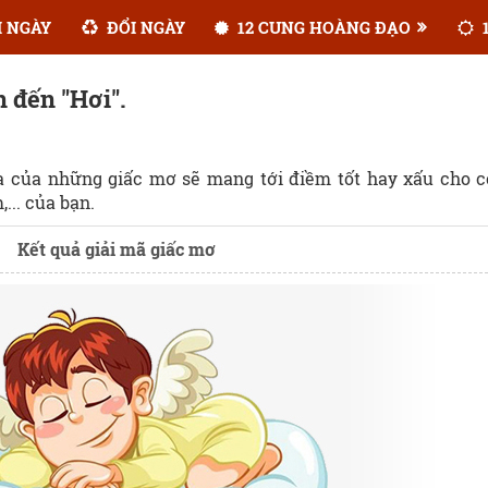
 NGÀY
ĐỔI NGÀY
12 CUNG HOÀNG ĐẠO
1
n đến "Hơi".
ĩa của những giấc mơ sẽ mang tới điềm tốt hay xấu cho 
... của bạn.
Kết quả giải mã giấc mơ