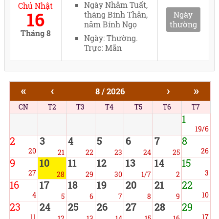
Ngày Nhâm Tuất,
Chủ Nhật
16
tháng Bính Thân,
Ngày
năm Bính Ngọ
thường
Tháng 8
Ngày: Thường.
Trực: Mãn
«
‹
›
»
8 / 2026
CN
T2
T3
T4
T5
T6
T7
1
19/6
2
3
4
5
6
7
8
20
26
21
22
23
24
25
9
10
11
12
13
14
15
27
3
28
29
30
1/7
2
16
17
18
19
20
21
22
4
10
5
6
7
8
9
23
24
25
26
27
28
29
11
17
12
13
14
15
16