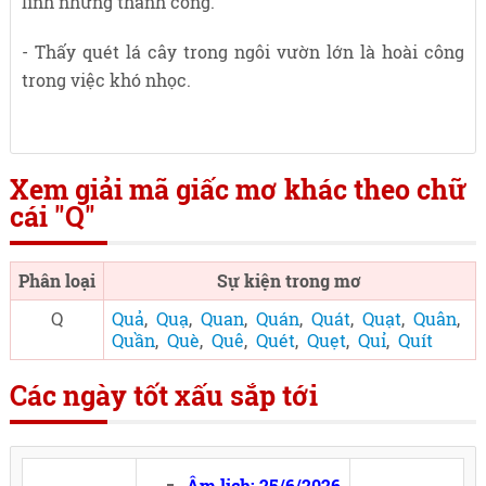
lĩnh nhưng thành công.
- Thấy quét lá cây trong ngôi vườn lớn là hoài công
trong việc khó nhọc.
Xem giải mã giấc mơ khác theo chữ
cái "Q"
Phân loại
Sự kiện trong mơ
Q
Quả
,
Quạ
,
Quan
,
Quán
,
Quát
,
Quạt
,
Quân
,
Quần
,
Què
,
Quê
,
Quét
,
Quẹt
,
Quỉ
,
Quít
Các ngày tốt xấu sắp tới
Âm lịch: 25/6/2026