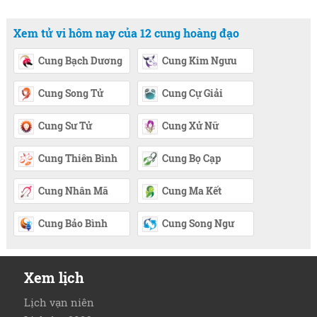
Xem tử vi hôm nay của 12 cung hoàng đạo
Cung Bạch Dương
Cung Kim Ngưu
Cung Song Tử
Cung Cự Giải
Cung Sư Tử
Cung Xử Nữ
Cung Thiên Bình
Cung Bọ Cạp
Cung Nhân Mã
Cung Ma Kết
Cung Bảo Bình
Cung Song Ngư
Xem lịch
Lịch vạn niên