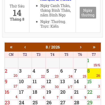
Ngày Canh Thân,
Thứ Sáu
14
tháng Bính Thân,
Ngày
năm Bính Ngọ
thường
Tháng 8
Ngày: Thường.
Trực: Kiến
«
‹
›
»
8 / 2026
CN
T2
T3
T4
T5
T6
T7
1
19/6
2
3
4
5
6
7
8
20
26
21
22
23
24
25
9
10
11
12
13
14
15
27
3
28
29
30
1/7
2
16
17
18
19
20
21
22
4
10
5
6
7
8
9
23
24
25
26
27
28
29