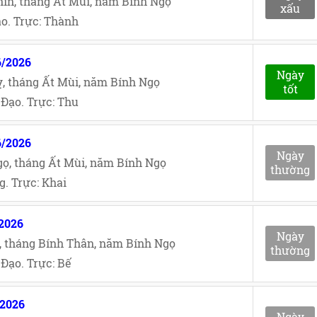
ìn, tháng Ất Mùi, năm Bính Ngọ
xấu
o. Trực: Thành
6/2026
Ngày
, tháng Ất Mùi, năm Bính Ngọ
tốt
Đạo. Trực: Thu
6/2026
Ngày
ọ, tháng Ất Mùi, năm Bính Ngọ
thường
. Trực: Khai
/2026
Ngày
, tháng Bính Thân, năm Bính Ngọ
thường
Đạo. Trực: Bế
/2026
Ngày