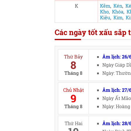
K
Kẽm
,
Kén
,
K
Kho
,
Khóa
,
K
Kiệu
,
Kim
,
K
Các ngày tốt xấu sắp t
Thứ Bảy
Âm lịch: 26/
8
Ngày Giáp Dầ
Tháng 8
Ngày: Thường
Chủ Nhật
Âm lịch: 27/
9
Ngày Ất Mão
Tháng 8
Ngày: Hoàng 
Thứ Hai
Âm lịch: 28/